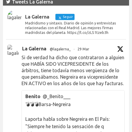
Tweets La Galerna
La Galerna
Seguir
Madridismo y sintaxis. Diario de opinión y entrevistas
relacionadas con el Real Madrid. Las mejores firmas
madridistas del planeta. https://t.co/zLS1tzeb3h
La Galerna
@lagalerna_
·
29 Mar
Si de verdad ha dicho que contrataron a alguien
que HABÍA SIDO VICEPRESIDENTE de los
árbitros, tiene todavía menos vergüenza de lo
que pensábamos. Negreira era vicepresidente
EN ACTIVO en los años de los que hay facturas.
Benito
@_Benito___
💣💣💣Barsa-Negreira
Laporta habla sobre Negreira en El País:
"Siempre he tenido la sensación de q