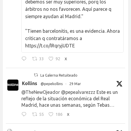
debemos ser muy superiores, porq los
árbitros no nos favorecen. Aquí parece q
siempre ayudan al Madrid."
"Tienen barcelonitis, es una evidencia. Ahora
critican q contratáramos a
https://t.co/lRqryjUDTE
33
92
X
La Galerna Retuiteado
Kollins
@pepekollins
·
29 Mar
@TheNewOjeador
@pepealvarezzz
Este es un
reflejo de la situación económica del Real
Madrid, hace unas semanas, según Tebas…
55
186
X