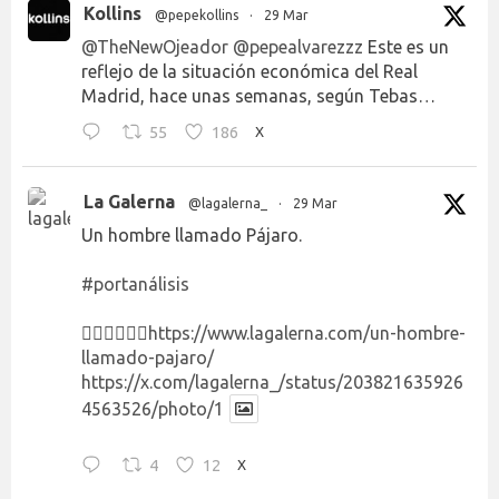
Kollins
@pepekollins
·
29 Mar
@TheNewOjeador
@pepealvarezzz
Este es un
reflejo de la situación económica del Real
Madrid, hace unas semanas, según Tebas…
55
186
X
La Galerna
@lagalerna_
·
29 Mar
Un hombre llamado Pájaro.
#portanálisis
👉🏻👉🏻👉🏻
https://www.lagalerna.com/un-hombre-
llamado-pajaro/
https://x.com/lagalerna_/status/203821635926
4563526/photo/1
4
12
X