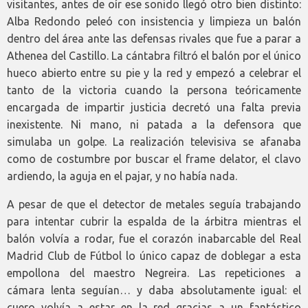
visitantes, antes de oír ese sonido llegó otro bien distinto:
Alba Redondo peleó con insistencia y limpieza un balón
dentro del área ante las defensas rivales que fue a parar a
Athenea del Castillo. La cántabra filtró el balón por el único
hueco abierto entre su pie y la red y empezó a celebrar el
tanto de la victoria cuando la persona teóricamente
encargada de impartir justicia decretó una falta previa
inexistente. Ni mano, ni patada a la defensora que
simulaba un golpe. La realización televisiva se afanaba
como de costumbre por buscar el frame delator, el clavo
ardiendo, la aguja en el pajar, y no había nada.
A pesar de que el detector de metales seguía trabajando
para intentar cubrir la espalda de la árbitra mientras el
balón volvía a rodar, fue el corazón inabarcable del Real
Madrid Club de Fútbol lo único capaz de doblegar a esta
empollona del maestro Negreira. Las repeticiones a
cámara lenta seguían… y daba absolutamente igual: el
cuero volvía a estar en la red gracias a un fantástico