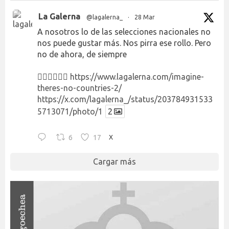
La Galerna
@lagalerna_
·
28 Mar
A nosotros lo de las selecciones nacionales no
nos puede gustar más. Nos pirra ese rollo. Pero
no de ahora, de siempre
👉🏻👉🏻👉🏻
https://www.lagalerna.com/imagine-
theres-no-countries-2/
https://x.com/lagalerna_/status/203784931533
5713071/photo/1
2
6
17
X
Cargar más