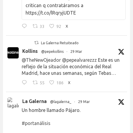
critican q contratáramos a
https://t.co/lRqryjUDTE
33
92
X
La Galerna Retuiteado
Kollins
@pepekollins
·
29 Mar
@TheNewOjeador
@pepealvarezzz
Este es un
reflejo de la situación económica del Real
Madrid, hace unas semanas, según Tebas…
55
186
X
La Galerna
@lagalerna_
·
29 Mar
Un hombre llamado Pájaro.
#portanálisis