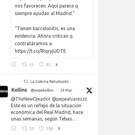
nos favorecen. Aquí parece q
siempre ayudan al Madrid."
"Tienen barcelonitis, es una
evidencia. Ahora critican q
contratáramos a
https://t.co/lRqryjUDTE
33
92
X
La Galerna Retuiteado
Kollins
@pepekollins
·
29 Mar
@TheNewOjeador
@pepealvarezzz
Este es un reflejo de la situación
económica del Real Madrid, hace
unas semanas, según Tebas…
55
186
X