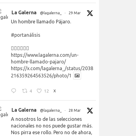
La Galerna
@lagalerna_
·
29 Mar
Un hombre llamado Pájaro.
#portanálisis
👉🏻👉🏻👉🏻
https://www.lagalerna.com/un-
hombre-llamado-pajaro/
https://x.com/lagalerna_/status/2038
216359264563526/photo/1
4
12
X
La Galerna
@lagalerna_
·
28 Mar
A nosotros lo de las selecciones
nacionales no nos puede gustar más.
Nos pirra ese rollo. Pero no de ahora,