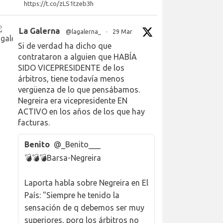
https://t.co/zLS1tzeb3h
La Galerna
@lagalerna_
·
29 Mar
Si de verdad ha dicho que
contrataron a alguien que HABÍA
SIDO VICEPRESIDENTE de los
árbitros, tiene todavía menos
vergüenza de lo que pensábamos.
Negreira era vicepresidente EN
ACTIVO en los años de los que hay
facturas.
Benito
@_Benito___
💣💣💣Barsa-Negreira
Laporta habla sobre Negreira en El
País: "Siempre he tenido la
sensación de q debemos ser muy
superiores, porq los árbitros no