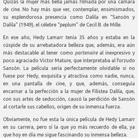
Quizás la mujer más bella jamás filmada por una cámara
de cine. No hay más que ver, contemplar, ensimismados,
su esplendorosa presencia como Dalila en “Sansón y
Dalila” (1949), el célebre “peplum” de Cecil B. de Mille.
En ese año, Hedy Lamarr tenía 35 años y estaba en la
cúspide de su arrebatadora belleza que, además, era aún
más destacable al tener como
partenaire
al inexpresivo y
poco agraciado Victor Mature, que interpretaba al forzudo
Sansón. La película sería perfectamente olvidable si no
fuese por Hedy, exquisita y atractiva como nadie, nunca,
en una pantalla de cine, y que, además, conseguía
encarnar a la perfección a la mujer de Filistea Dalila, que,
con sus artes de seducción, causó la perdición de Sansón
al cortarle sus cabellos, origen de su inmensa fuerza.
Obviamente, no fue esta la única película de Hedy Lamarr
en su carrera, pero sí la que yo más recuerdo de ella, ya
que hoy en día me sigue fascinando su inmensa belleza.