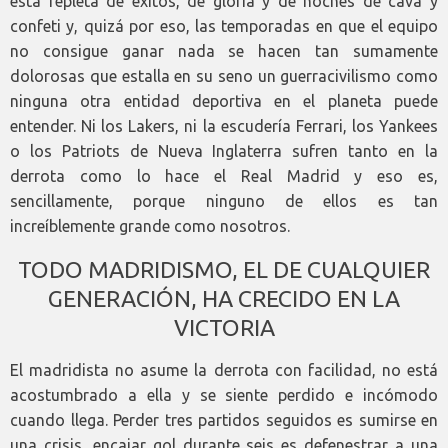
está repleta de éxitos, de gloria y de noches de cava y
confeti y, quizá por eso, las temporadas en que el equipo
no consigue ganar nada se hacen tan sumamente
dolorosas que estalla en su seno un guerracivilismo como
ninguna otra entidad deportiva en el planeta puede
entender. Ni los Lakers, ni la escudería Ferrari, los Yankees
o los Patriots de Nueva Inglaterra sufren tanto en la
derrota como lo hace el Real Madrid y eso es,
sencillamente, porque ninguno de ellos es tan
increíblemente grande como nosotros.
TODO MADRIDISMO, EL DE CUALQUIER
GENERACIÓN, HA CRECIDO EN LA
VICTORIA
El madridista no asume la derrota con facilidad, no está
acostumbrado a ella y se siente perdido e incómodo
cuando llega. Perder tres partidos seguidos es sumirse en
una crisis, encajar gol durante seis es defenestrar a una