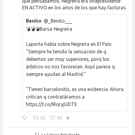
que pensábamos. Negreira era vicepresidente
EN ACTIVO en los años de los que hay facturas.
Benito
@_Benito___
💣💣💣Barsa-Negreira
Laporta habla sobre Negreira en El País:
"Siempre he tenido la sensación de q
debemos ser muy superiores, porq los
árbitros no nos favorecen. Aquí parece q
siempre ayudan al Madrid."
"Tienen barcelonitis, es una evidencia. Ahora
critican q contratáramos a
https://t.co/lRqryjUDTE
33
92
X
La Galerna Retuiteado