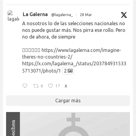
La Galerna
@lagalerna_
·
28 Mar
A nosotros lo de las selecciones nacionales no
nos puede gustar más. Nos pirra ese rollo. Pero
no de ahora, de siempre
👉🏻👉🏻👉🏻
https://www.lagalerna.com/imagine-
theres-no-countries-2/
https://x.com/lagalerna_/status/203784931533
5713071/photo/1
2
6
17
X
Cargar más