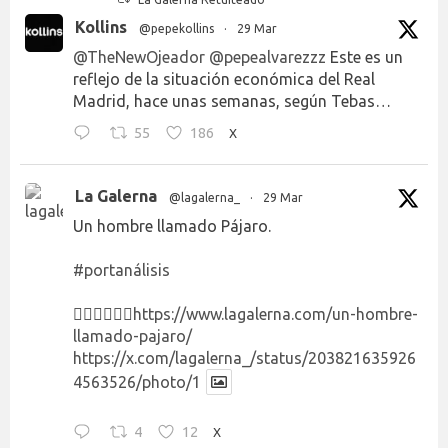
Kollins
@pepekollins
·
29 Mar
@TheNewOjeador
@pepealvarezzz
Este es un
reflejo de la situación económica del Real
Madrid, hace unas semanas, según Tebas…
55
186
X
La Galerna
@lagalerna_
·
29 Mar
Un hombre llamado Pájaro.
#portanálisis
👉🏻👉🏻👉🏻
https://www.lagalerna.com/un-hombre-
llamado-pajaro/
https://x.com/lagalerna_/status/203821635926
4563526/photo/1
4
12
X