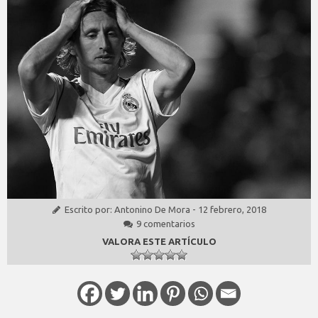
Escrito por:
Antonino De Mora
-
12 febrero, 2018
9 comentarios
VALORA ESTE ARTÍCULO