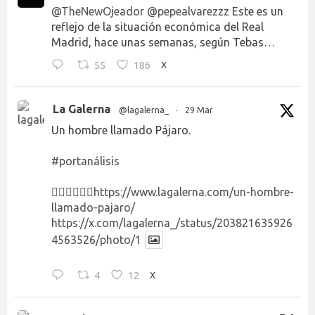
@TheNewOjeador
@pepealvarezzz
Este es un
reflejo de la situación económica del Real
Madrid, hace unas semanas, según Tebas…
55
186
X
La Galerna
@lagalerna_
·
29 Mar
Un hombre llamado Pájaro.
#portanálisis
👉🏻👉🏻👉🏻
https://www.lagalerna.com/un-hombre-
llamado-pajaro/
https://x.com/lagalerna_/status/203821635926
4563526/photo/1
4
12
X