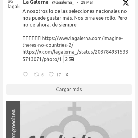
La Galerna
@lagalerna_
·
28 Mar
A nosotros lo de las selecciones nacionales no
nos puede gustar más. Nos pirra ese rollo. Pero
no de ahora, de siempre
👉🏻👉🏻👉🏻
https://www.lagalerna.com/imagine-
theres-no-countries-2/
https://x.com/lagalerna_/status/203784931533
5713071/photo/1
2
6
17
X
Cargar más