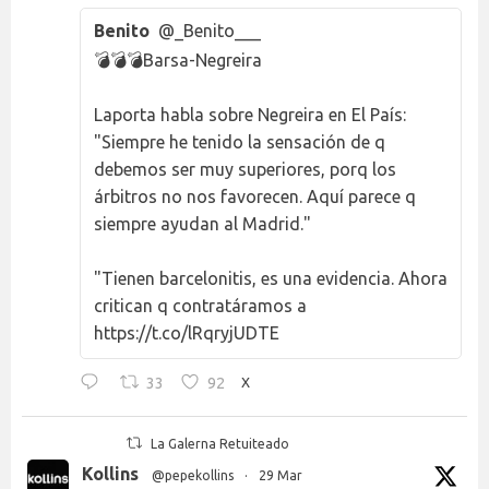
Benito
@_Benito___
💣💣💣Barsa-Negreira
Laporta habla sobre Negreira en El País:
"Siempre he tenido la sensación de q
debemos ser muy superiores, porq los
árbitros no nos favorecen. Aquí parece q
siempre ayudan al Madrid."
"Tienen barcelonitis, es una evidencia. Ahora
critican q contratáramos a
https://t.co/lRqryjUDTE
33
92
X
La Galerna Retuiteado
Kollins
@pepekollins
·
29 Mar