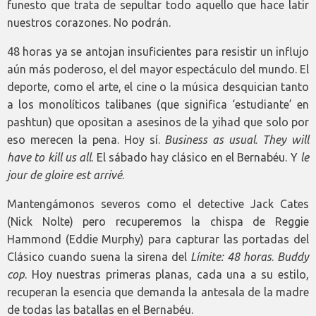
funesto que trata de sepultar todo aquello que hace latir
nuestros corazones. No podrán.
48 horas ya se antojan insuficientes para resistir un influjo
aún más poderoso, el del mayor espectáculo del mundo. El
deporte, como el arte, el cine o la música desquician tanto
a los monolíticos talibanes (que significa ‘estudiante’ en
pashtun) que opositan a asesinos de la yihad que solo por
eso merecen la pena. Hoy sí.
Business as usual
.
They will
have to kill us all
. El sábado hay clásico en el Bernabéu. Y
le
jour de gloire est arrivé
.
Mantengámonos severos como el detective Jack Cates
(Nick Nolte) pero recuperemos la chispa de Reggie
Hammond (Eddie Murphy) para capturar las portadas del
Clásico cuando suena la sirena del
Límite: 48 horas
.
Buddy
cop
. Hoy nuestras primeras planas, cada una a su estilo,
recuperan la esencia que demanda la antesala de la madre
de todas las batallas en el Bernabéu.