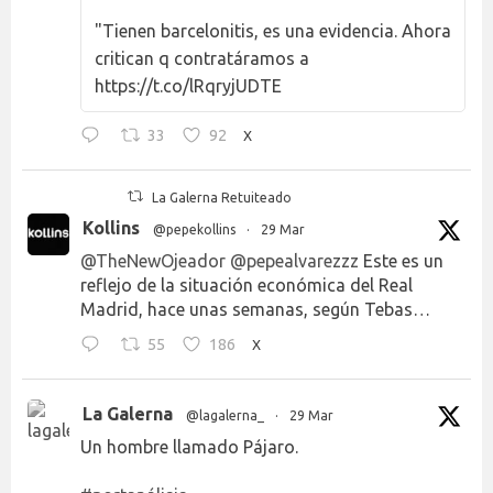
"Tienen barcelonitis, es una evidencia. Ahora
critican q contratáramos a
https://t.co/lRqryjUDTE
33
92
X
La Galerna Retuiteado
Kollins
@pepekollins
·
29 Mar
@TheNewOjeador
@pepealvarezzz
Este es un
reflejo de la situación económica del Real
Madrid, hace unas semanas, según Tebas…
55
186
X
La Galerna
@lagalerna_
·
29 Mar
Un hombre llamado Pájaro.