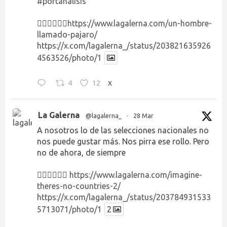
#portanálisis
👉🏻👉🏻👉🏻
https://www.lagalerna.com/un-hombre-
llamado-pajaro/
https://x.com/lagalerna_/status/203821635926
4563526/photo/1
4
12
X
La Galerna
@lagalerna_
·
28 Mar
A nosotros lo de las selecciones nacionales no
nos puede gustar más. Nos pirra ese rollo. Pero
no de ahora, de siempre
👉🏻👉🏻👉🏻
https://www.lagalerna.com/imagine-
theres-no-countries-2/
https://x.com/lagalerna_/status/203784931533
5713071/photo/1
2