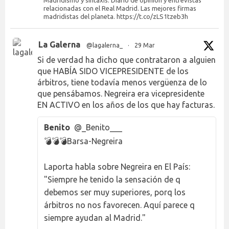
relacionadas con el Real Madrid. Las mejores firmas
madridistas del planeta. https://t.co/zLS1tzeb3h
La Galerna
@lagalerna_
·
29 Mar
Si de verdad ha dicho que contrataron a alguien
que HABÍA SIDO VICEPRESIDENTE de los
árbitros, tiene todavía menos vergüenza de lo
que pensábamos. Negreira era vicepresidente
EN ACTIVO en los años de los que hay facturas.
Benito
@_Benito___
💣💣💣Barsa-Negreira
Laporta habla sobre Negreira en El País:
"Siempre he tenido la sensación de q
debemos ser muy superiores, porq los
árbitros no nos favorecen. Aquí parece q
siempre ayudan al Madrid."