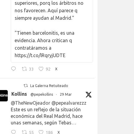
superiores, porq los árbitros no
nos favorecen. Aquí parece q
siempre ayudan al Madrid."
"Tienen barcelonitis, es una
evidencia. Ahora critican q
contratáramos a
https://t.co/lRqryjUDTE
33
92
X
La Galerna Retuiteado
Kollins
@pepekollins
·
29 Mar
@TheNewOjeador
@pepealvarezzz
Este es un reflejo de la situación
económica del Real Madrid, hace
unas semanas, según Tebas…
55
186
X