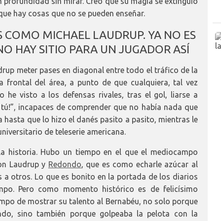
 profundidad sin mirar. Creo que su magia se extinguió
que hay cosas que no se pueden enseñar.
S COMO MICHAEL LAUDRUP. YA NO ES
NO HAY SITIO PARA UN JUGADOR ASÍ
drup meter pases en diagonal entre todo el tráfico de la
a frontal del área, a punto de que cualquiera, tal vez
 he visto a los defensas rivales, tras el gol, liarse a
hí tú!”, incapaces de comprender que no había nada que
a hasta que lo hizo el danés pasito a pasito, mientras le
universitario de teleserie americana.
la historia. Hubo un tiempo en el que el mediocampo
con Laudrup y
Redondo
, que es como echarle azúcar al
 a otros. Lo que es bonito en la portada de los diarios
ampo. Pero como momento histórico es de felicísimo
mpo de mostrar su talento al Bernabéu, no solo porque
undo, sino también porque golpeaba la pelota con la