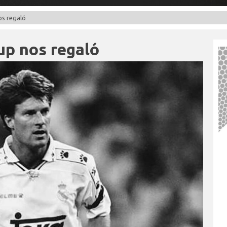
os regaló
up nos regaló