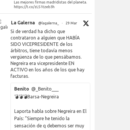
Las mejores firmas madridistas del planeta.
https://t.co/zLS1tzeb3h
La Galerna
@lagalerna_
·
29 Mar
Si de verdad ha dicho que
contrataron a alguien que HABÍA
SIDO VICEPRESIDENTE de los
árbitros, tiene todavía menos
vergüenza de lo que pensábamos.
Negreira era vicepresidente EN
ACTIVO en los años de los que hay
facturas.
Benito
@_Benito___
💣💣💣Barsa-Negreira
Laporta habla sobre Negreira en El
País: "Siempre he tenido la
sensación de q debemos ser muy