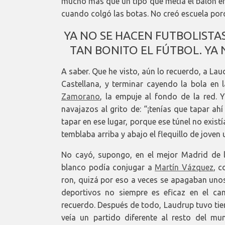
mucho más que un tipo que metía el balón en
cuando colgó las botas. No creó escuela por
YA NO SE HACEN FUTBOLISTA
TAN BONITO EL FÚTBOL. YA 
A saber. Que he visto, aún lo recuerdo, a Lau
Castellana, y terminar cayendo la bola en l
Zamorano
, la empuje al fondo de la red. Yo
navajazos al grito de: “¡tenías que tapar a
tapar en ese lugar, porque ese túnel no existí
temblaba arriba y abajo el flequillo de joven 
No cayó, supongo, en el mejor Madrid de 
blanco podía conjugar a
Martín Vázquez
, 
ron, quizá por eso a veces se apagaban unos
deportivos no siempre es eficaz en el c
recuerdo. Después de todo, Laudrup tuvo tie
veía un partido diferente al resto del m