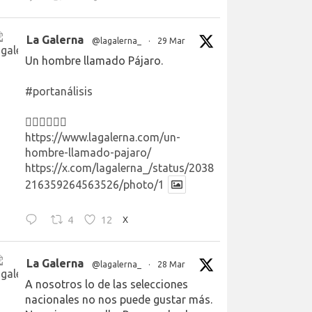
La Galerna
@lagalerna_
·
29 Mar
Un hombre llamado Pájaro.
#portanálisis
👉🏻👉🏻👉🏻
https://www.lagalerna.com/un-
hombre-llamado-pajaro/
https://x.com/lagalerna_/status/2038
216359264563526/photo/1
4
12
X
La Galerna
@lagalerna_
·
28 Mar
A nosotros lo de las selecciones
nacionales no nos puede gustar más.