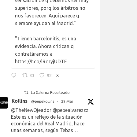
sensación de q debemos ser muy
superiores, porq los árbitros no
nos favorecen. Aquí parece q
siempre ayudan al Madrid."
"Tienen barcelonitis, es una
evidencia. Ahora critican q
contratáramos a
https://t.co/lRqryjUDTE
33
92
X
La Galerna Retuiteado
Kollins
@pepekollins
·
29 Mar
@TheNewOjeador
@pepealvarezzz
Este es un reflejo de la situación
económica del Real Madrid, hace
unas semanas, según Tebas…