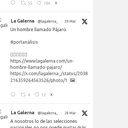
55
186
X
La Galerna
@lagalerna_
·
29 Mar
Un hombre llamado Pájaro.
#portanálisis
👉🏻👉🏻👉🏻
https://www.lagalerna.com/un-
hombre-llamado-pajaro/
https://x.com/lagalerna_/status/2038
216359264563526/photo/1
4
12
X
La Galerna
@lagalerna_
·
28 Mar
A nosotros lo de las selecciones
nacionales no nos puede gustar más.