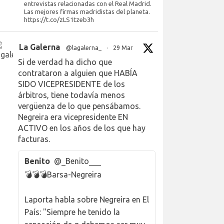
entrevistas relacionadas con el Real Madrid.
Las mejores firmas madridistas del planeta.
https://t.co/zLS1tzeb3h
La Galerna
@lagalerna_
·
29 Mar
Si de verdad ha dicho que
contrataron a alguien que HABÍA
SIDO VICEPRESIDENTE de los
árbitros, tiene todavía menos
vergüenza de lo que pensábamos.
Negreira era vicepresidente EN
ACTIVO en los años de los que hay
facturas.
Benito
@_Benito___
💣💣💣Barsa-Negreira
Laporta habla sobre Negreira en El
País: "Siempre he tenido la