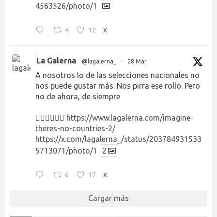
4563526/photo/1
4
12
X
La Galerna
@lagalerna_
·
28 Mar
A nosotros lo de las selecciones nacionales no
nos puede gustar más. Nos pirra ese rollo. Pero
no de ahora, de siempre
👉🏻👉🏻👉🏻
https://www.lagalerna.com/imagine-
theres-no-countries-2/
https://x.com/lagalerna_/status/203784931533
5713071/photo/1
2
6
17
X
Cargar más