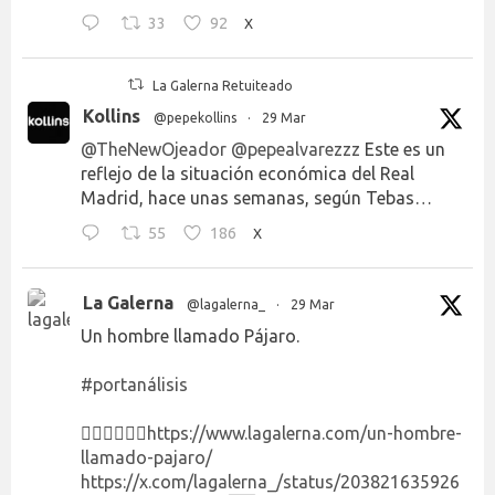
33
92
X
La Galerna Retuiteado
Kollins
@pepekollins
·
29 Mar
@TheNewOjeador
@pepealvarezzz
Este es un
reflejo de la situación económica del Real
Madrid, hace unas semanas, según Tebas…
55
186
X
La Galerna
@lagalerna_
·
29 Mar
Un hombre llamado Pájaro.
#portanálisis
👉🏻👉🏻👉🏻
https://www.lagalerna.com/un-hombre-
llamado-pajaro/
https://x.com/lagalerna_/status/203821635926