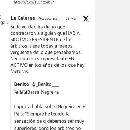
https://t.co/zLS1tzeb3h
La Galerna
@lagalerna_
·
29 Mar
Si de verdad ha dicho que
contrataron a alguien que HABÍA
SIDO VICEPRESIDENTE de los
árbitros, tiene todavía menos
vergüenza de lo que pensábamos.
Negreira era vicepresidente EN
ACTIVO en los años de los que hay
facturas.
Benito
@_Benito___
💣💣💣Barsa-Negreira
Laporta habla sobre Negreira en El
País: "Siempre he tenido la
sensación de q debemos ser muy
superiores, porq los árbitros no