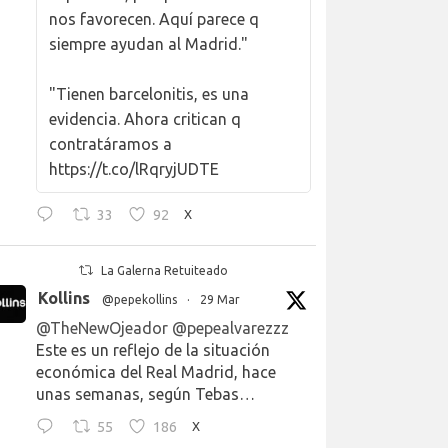
nos favorecen. Aquí parece q
siempre ayudan al Madrid."
"Tienen barcelonitis, es una
evidencia. Ahora critican q
contratáramos a
https://t.co/lRqryjUDTE
33
92
X
La Galerna Retuiteado
Kollins
@pepekollins
·
29 Mar
@TheNewOjeador
@pepealvarezzz
Este es un reflejo de la situación
económica del Real Madrid, hace
unas semanas, según Tebas…
55
186
X