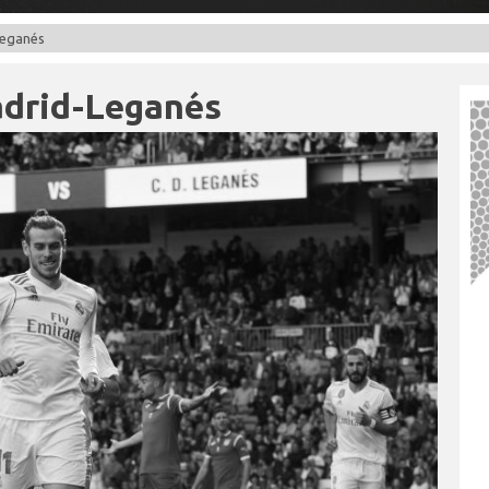
Leganés
adrid-Leganés