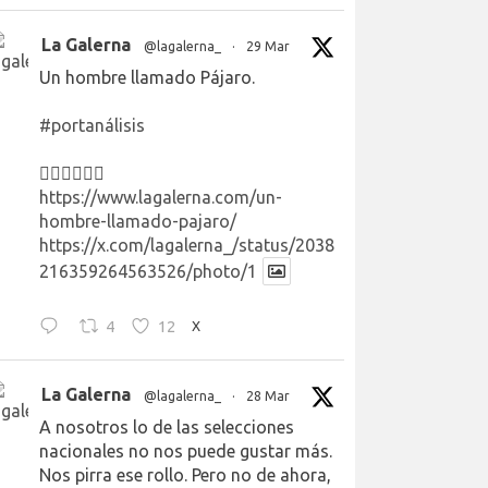
La Galerna
@lagalerna_
·
29 Mar
Un hombre llamado Pájaro.
#portanálisis
👉🏻👉🏻👉🏻
https://www.lagalerna.com/un-
hombre-llamado-pajaro/
https://x.com/lagalerna_/status/2038
216359264563526/photo/1
4
12
X
La Galerna
@lagalerna_
·
28 Mar
A nosotros lo de las selecciones
nacionales no nos puede gustar más.
Nos pirra ese rollo. Pero no de ahora,