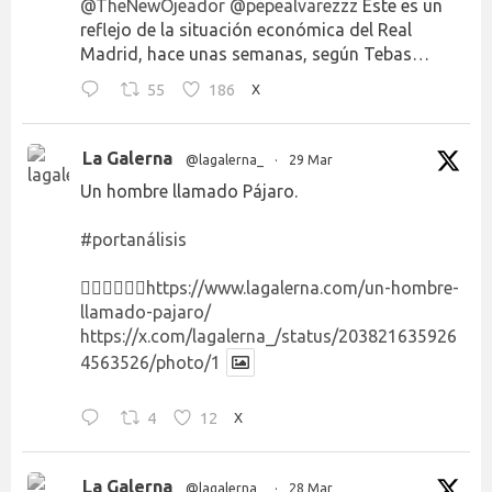
@TheNewOjeador
@pepealvarezzz
Este es un
reflejo de la situación económica del Real
Madrid, hace unas semanas, según Tebas…
55
186
X
La Galerna
@lagalerna_
·
29 Mar
Un hombre llamado Pájaro.
#portanálisis
👉🏻👉🏻👉🏻
https://www.lagalerna.com/un-hombre-
llamado-pajaro/
https://x.com/lagalerna_/status/203821635926
4563526/photo/1
4
12
X
La Galerna
@lagalerna_
·
28 Mar