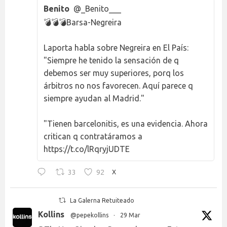
Benito
@_Benito___
💣💣💣Barsa-Negreira
Laporta habla sobre Negreira en El País:
"Siempre he tenido la sensación de q
debemos ser muy superiores, porq los
árbitros no nos favorecen. Aquí parece q
siempre ayudan al Madrid."
"Tienen barcelonitis, es una evidencia. Ahora
critican q contratáramos a
https://t.co/lRqryjUDTE
33
92
X
La Galerna Retuiteado
Kollins
@pepekollins
·
29 Mar