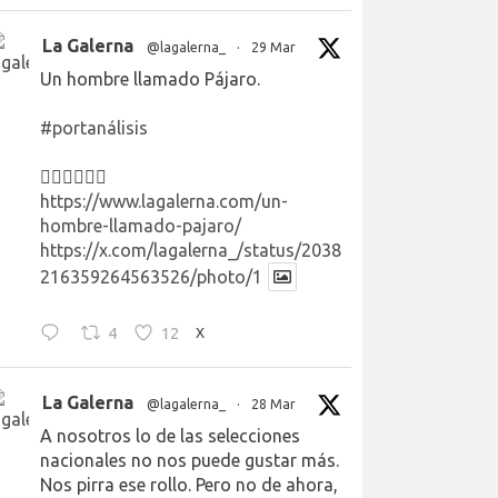
La Galerna
@lagalerna_
·
29 Mar
Un hombre llamado Pájaro.
#portanálisis
👉🏻👉🏻👉🏻
https://www.lagalerna.com/un-
hombre-llamado-pajaro/
https://x.com/lagalerna_/status/2038
216359264563526/photo/1
4
12
X
La Galerna
@lagalerna_
·
28 Mar
A nosotros lo de las selecciones
nacionales no nos puede gustar más.
Nos pirra ese rollo. Pero no de ahora,