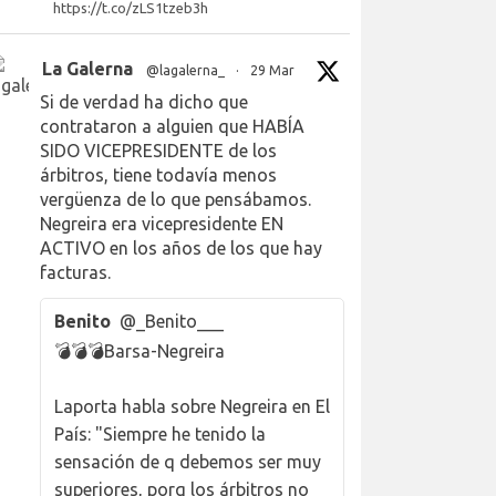
https://t.co/zLS1tzeb3h
La Galerna
@lagalerna_
·
29 Mar
Si de verdad ha dicho que
contrataron a alguien que HABÍA
SIDO VICEPRESIDENTE de los
árbitros, tiene todavía menos
vergüenza de lo que pensábamos.
Negreira era vicepresidente EN
ACTIVO en los años de los que hay
facturas.
Benito
@_Benito___
💣💣💣Barsa-Negreira
Laporta habla sobre Negreira en El
País: "Siempre he tenido la
sensación de q debemos ser muy
superiores, porq los árbitros no