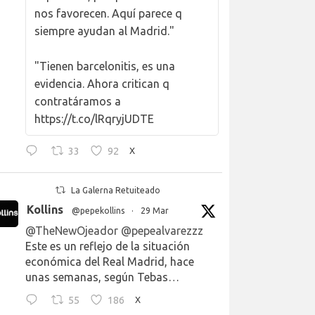
nos favorecen. Aquí parece q
siempre ayudan al Madrid."
"Tienen barcelonitis, es una
evidencia. Ahora critican q
contratáramos a
https://t.co/lRqryjUDTE
33
92
X
La Galerna Retuiteado
Kollins
@pepekollins
·
29 Mar
@TheNewOjeador
@pepealvarezzz
Este es un reflejo de la situación
económica del Real Madrid, hace
unas semanas, según Tebas…
55
186
X