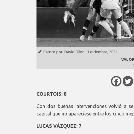
Escrito por:
David Oller
-
1 diciembre, 2021
VALOR
COURTOIS: 8
Con dos buenas intervenciones volvió a ser 
capital que no apareciese entre los cinco me
LUCAS VÁZQUEZ: 7