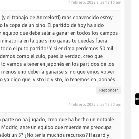
4 febrero, 2022 a las 12:10 am
(y el trabajo de Anccelotti) más convencido estoy
 la copa de un pino. El partido de hoy ha sido
n equipo que debe salir a ganar en todos los campos
iminatoria en la que si no ganas te quedas fuera.
 todo el puto partido! Y si encima perdemos 50 mil
ndemos como el culo, pues la verdad, creo que
o vamos a tener en japonés en los partidos de los
 al menos uno debería ganarse si no queremos volver
o ya digo que, visto lo visto, lo tenemos en japonés.
Responder
4 febrero, 2022 a las 12:20 am
a parte no ha jugado, creo que ha hecho un notable
y Modric, ante un equipo que muerde me preocupa
elloti un 5? ¿No tenía muchos recursos? Hazard y