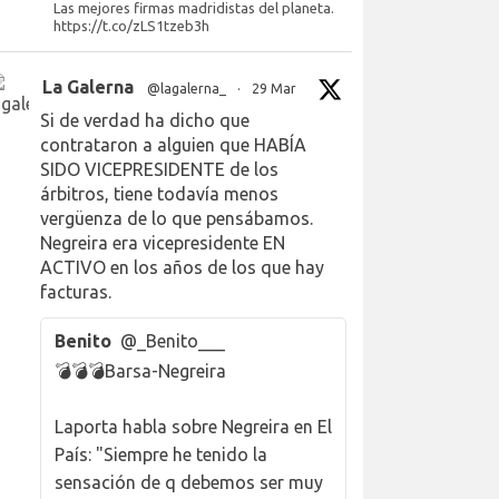
Las mejores firmas madridistas del planeta.
https://t.co/zLS1tzeb3h
La Galerna
@lagalerna_
·
29 Mar
Si de verdad ha dicho que
contrataron a alguien que HABÍA
SIDO VICEPRESIDENTE de los
árbitros, tiene todavía menos
vergüenza de lo que pensábamos.
Negreira era vicepresidente EN
ACTIVO en los años de los que hay
facturas.
Benito
@_Benito___
💣💣💣Barsa-Negreira
Laporta habla sobre Negreira en El
País: "Siempre he tenido la
sensación de q debemos ser muy