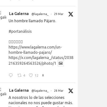
La Galerna
@lagalerna_
·
29 Mar
Un hombre llamado Pájaro.
#portanálisis
👉🏻👉🏻👉🏻
https://www.lagalerna.com/un-
hombre-llamado-pajaro/
https://x.com/lagalerna_/status/2038
216359264563526/photo/1
4
12
X
La Galerna
@lagalerna_
·
28 Mar
A nosotros lo de las selecciones
nacionales no nos puede gustar más.