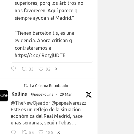
superiores, porq los árbitros no
nos favorecen. Aquí parece q
siempre ayudan al Madrid."
"Tienen barcelonitis, es una
evidencia. Ahora critican q
contratáramos a
https://t.co/lRqryjUDTE
33
92
X
La Galerna Retuiteado
Kollins
@pepekollins
·
29 Mar
@TheNewOjeador
@pepealvarezzz
Este es un reflejo de la situación
económica del Real Madrid, hace
unas semanas, según Tebas…
55
186
X