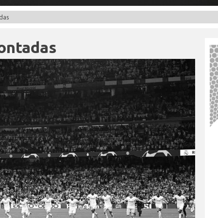
adas
montadas