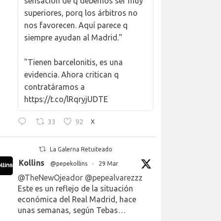
sensación de q debemos ser muy
superiores, porq los árbitros no
nos favorecen. Aquí parece q
siempre ayudan al Madrid."
"Tienen barcelonitis, es una
evidencia. Ahora critican q
contratáramos a
https://t.co/lRqryjUDTE
33
92
X
La Galerna Retuiteado
Kollins
@pepekollins
·
29 Mar
@TheNewOjeador
@pepealvarezzz
Este es un reflejo de la situación
económica del Real Madrid, hace
unas semanas, según Tebas…