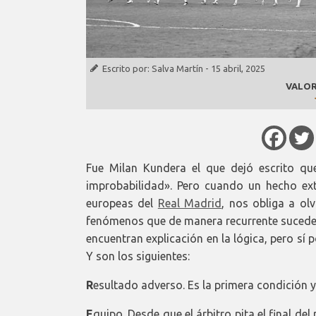
Escrito por:
Salva Martín
-
15 abril, 2025
VALOR
Fue Milan Kundera el que dejó escrito qu
improbabilidad». Pero cuando un hecho ext
europeas del
Real Madrid
, nos obliga a ol
fenómenos que de manera recurrente sucede
encuentran explicación en la lógica, pero sí 
Y son los siguientes:
R
esultado adverso. Es la primera condición y e
E
quipo. Desde que el árbitro pita el final de