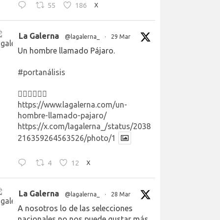
55
186
X
La Galerna
@lagalerna_
·
29 Mar
Un hombre llamado Pájaro.
#portanálisis
👉🏻👉🏻👉🏻
https://www.lagalerna.com/un-
hombre-llamado-pajaro/
https://x.com/lagalerna_/status/2038
216359264563526/photo/1
4
12
X
La Galerna
@lagalerna_
·
28 Mar
A nosotros lo de las selecciones
nacionales no nos puede gustar más.