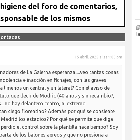
 higiene del foro de comentarios,
esponsable de los mismos
emontadas
15 abril, 2025 a las 1:08 pm
inadores de La Galerna esperanza.....veo tantas cosas
ndolencia e inacción en fichajes, con las graves
l menos un central y un lateral? Con el aviso de
ituto,que decir de Modric (40 años y sin recambio?,
...no hay delantero centro, ni extremo
 tan ciego florentino? Además por qué se consiente
el Madrid los estadios? Por qué se permite que diga
erdió el control sobre la plantilla hace tiempo? Soy
parta de los balones aereos y que no presiona a