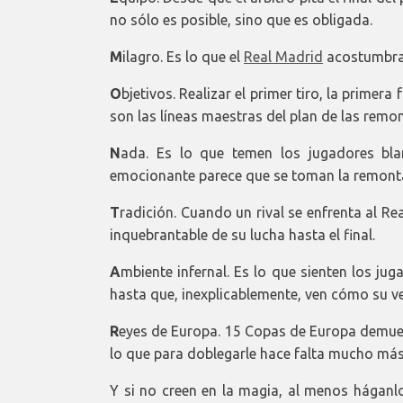
no sólo es posible, sino que es obligada.
M
ilagro. Es lo que el
Real Madrid
acostumbra 
O
bjetivos. Realizar el primer tiro, la primera
son las líneas maestras del plan de las remo
N
ada. Es lo que temen los jugadores bla
emocionante parece que se toman la remont
T
radición. Cuando un rival se enfrenta al Rea
inquebrantable de su lucha hasta el final.
A
mbiente infernal. Es lo que sienten los ju
hasta que, inexplicablemente, ven cómo su v
R
eyes de Europa. 15 Copas de Europa demue
lo que para doblegarle hace falta mucho más 
Y si no creen en la magia, al menos háganlo 