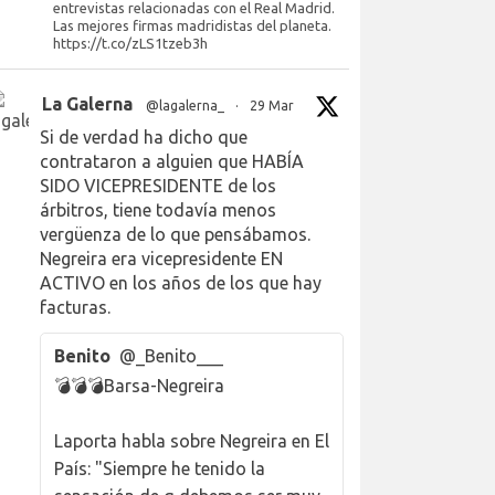
entrevistas relacionadas con el Real Madrid.
Las mejores firmas madridistas del planeta.
https://t.co/zLS1tzeb3h
La Galerna
@lagalerna_
·
29 Mar
Si de verdad ha dicho que
contrataron a alguien que HABÍA
SIDO VICEPRESIDENTE de los
árbitros, tiene todavía menos
vergüenza de lo que pensábamos.
Negreira era vicepresidente EN
ACTIVO en los años de los que hay
facturas.
Benito
@_Benito___
💣💣💣Barsa-Negreira
Laporta habla sobre Negreira en El
País: "Siempre he tenido la