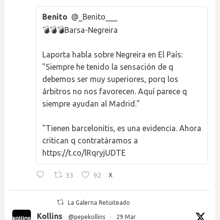
Benito
@_Benito___
💣💣💣Barsa-Negreira
Laporta habla sobre Negreira en El País:
"Siempre he tenido la sensación de q
debemos ser muy superiores, porq los
árbitros no nos favorecen. Aquí parece q
siempre ayudan al Madrid."
"Tienen barcelonitis, es una evidencia. Ahora
critican q contratáramos a
https://t.co/lRqryjUDTE
33
92
X
La Galerna Retuiteado
Kollins
@pepekollins
·
29 Mar