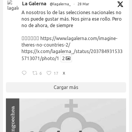
La Galerna
@lagalerna_
·
28 Mar
A nosotros lo de las selecciones nacionales no
nos puede gustar más. Nos pirra ese rollo. Pero
no de ahora, de siempre
👉🏻👉🏻👉🏻
https://www.lagalerna.com/imagine-
theres-no-countries-2/
https://x.com/lagalerna_/status/203784931533
5713071/photo/1
2
6
17
X
Cargar más