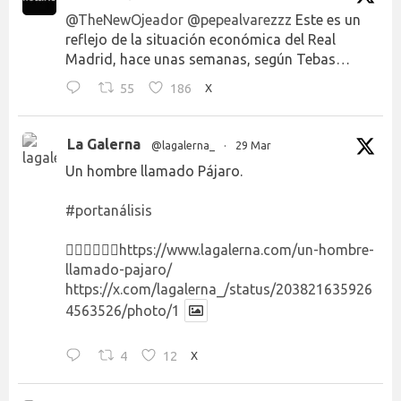
@TheNewOjeador
@pepealvarezzz
Este es un
reflejo de la situación económica del Real
Madrid, hace unas semanas, según Tebas…
55
186
X
La Galerna
@lagalerna_
·
29 Mar
Un hombre llamado Pájaro.
#portanálisis
👉🏻👉🏻👉🏻
https://www.lagalerna.com/un-hombre-
llamado-pajaro/
https://x.com/lagalerna_/status/203821635926
4563526/photo/1
4
12
X