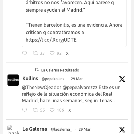
árbitros no nos favorecen. Aquí parece q
siempre ayudan al Madrid."
"Tienen barcelonitis, es una evidencia. Ahora
critican q contratáramos a
https://t.co/lRqryjUDTE
33
92
X
La Galerna Retuiteado
Kollins
@pepekollins
·
29 Mar
@TheNewOjeador
@pepealvarezzz
Este es un
reflejo de la situación económica del Real
Madrid, hace unas semanas, según Tebas…
55
186
X
La Galerna
@lagalerna_
·
29 Mar