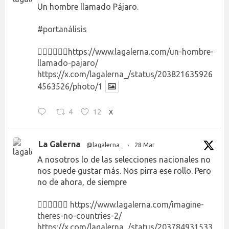
Un hombre llamado Pájaro.
#portanálisis
👉🏻👉🏻👉🏻
https://www.lagalerna.com/un-hombre-
llamado-pajaro/
https://x.com/lagalerna_/status/203821635926
4563526/photo/1
4
12
X
La Galerna
@lagalerna_
·
28 Mar
A nosotros lo de las selecciones nacionales no
nos puede gustar más. Nos pirra ese rollo. Pero
no de ahora, de siempre
👉🏻👉🏻👉🏻
https://www.lagalerna.com/imagine-
theres-no-countries-2/
https://x.com/lagalerna_/status/203784931533