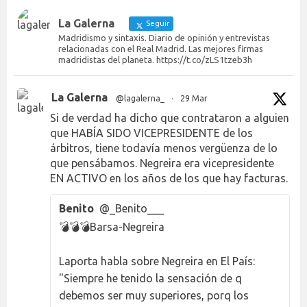
La Galerna
Seguir
Madridismo y sintaxis. Diario de opinión y entrevistas
relacionadas con el Real Madrid. Las mejores firmas
madridistas del planeta. https://t.co/zLS1tzeb3h
La Galerna
@lagalerna_
·
29 Mar
Si de verdad ha dicho que contrataron a alguien
que HABÍA SIDO VICEPRESIDENTE de los
árbitros, tiene todavía menos vergüenza de lo
que pensábamos. Negreira era vicepresidente
EN ACTIVO en los años de los que hay facturas.
Benito
@_Benito___
💣💣💣Barsa-Negreira
Laporta habla sobre Negreira en El País:
"Siempre he tenido la sensación de q
debemos ser muy superiores, porq los