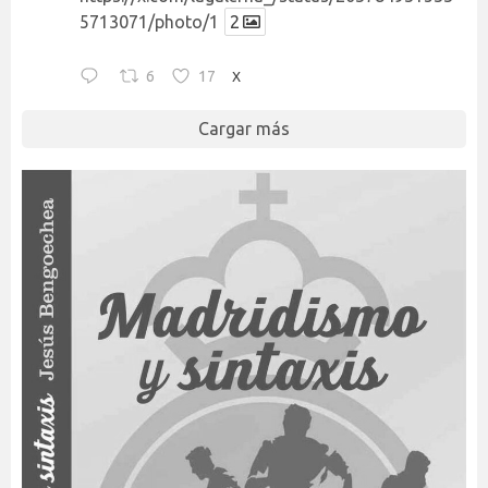
5713071/photo/1
2
6
17
X
Cargar más