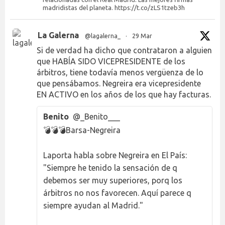
madridistas del planeta. https://t.co/zLS1tzeb3h
La Galerna
@lagalerna_
·
29 Mar
Si de verdad ha dicho que contrataron a alguien
que HABÍA SIDO VICEPRESIDENTE de los
árbitros, tiene todavía menos vergüenza de lo
que pensábamos. Negreira era vicepresidente
EN ACTIVO en los años de los que hay facturas.
Benito
@_Benito___
💣💣💣Barsa-Negreira
Laporta habla sobre Negreira en El País:
"Siempre he tenido la sensación de q
debemos ser muy superiores, porq los
árbitros no nos favorecen. Aquí parece q
siempre ayudan al Madrid."