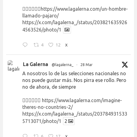
👉🏻👉🏻👉🏻
https://www.lagalerna.com/un-hombre-
llamado-pajaro/
https://x.com/lagalerna_/status/203821635926
4563526/photo/1
4
12
X
La Galerna
@lagalerna_
·
28 Mar
A nosotros lo de las selecciones nacionales no
nos puede gustar más. Nos pirra ese rollo. Pero
no de ahora, de siempre
👉🏻👉🏻👉🏻
https://www.lagalerna.com/imagine-
theres-no-countries-2/
https://x.com/lagalerna_/status/203784931533
5713071/photo/1
2
6
17
X