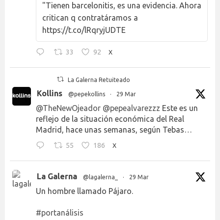
"Tienen barcelonitis, es una evidencia. Ahora
critican q contratáramos a
https://t.co/lRqryjUDTE
33
92
X
La Galerna Retuiteado
Kollins
@pepekollins
·
29 Mar
@TheNewOjeador
@pepealvarezzz
Este es un
reflejo de la situación económica del Real
Madrid, hace unas semanas, según Tebas…
55
186
X
La Galerna
@lagalerna_
·
29 Mar
Un hombre llamado Pájaro.
#portanálisis