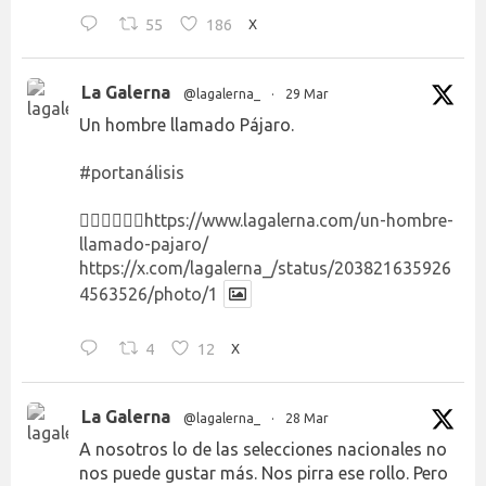
55
186
X
La Galerna
@lagalerna_
·
29 Mar
Un hombre llamado Pájaro.
#portanálisis
👉🏻👉🏻👉🏻
https://www.lagalerna.com/un-hombre-
llamado-pajaro/
https://x.com/lagalerna_/status/203821635926
4563526/photo/1
4
12
X
La Galerna
@lagalerna_
·
28 Mar
A nosotros lo de las selecciones nacionales no
nos puede gustar más. Nos pirra ese rollo. Pero