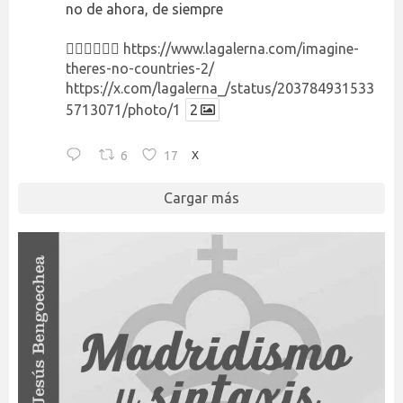
no de ahora, de siempre
👉🏻👉🏻👉🏻
https://www.lagalerna.com/imagine-
theres-no-countries-2/
https://x.com/lagalerna_/status/203784931533
5713071/photo/1
2
6
17
X
Cargar más