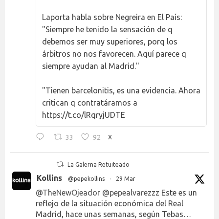
Laporta habla sobre Negreira en El País:
"Siempre he tenido la sensación de q
debemos ser muy superiores, porq los
árbitros no nos favorecen. Aquí parece q
siempre ayudan al Madrid."
"Tienen barcelonitis, es una evidencia. Ahora
critican q contratáramos a
https://t.co/lRqryjUDTE
33
92
X
La Galerna Retuiteado
Kollins
@pepekollins
·
29 Mar
@TheNewOjeador
@pepealvarezzz
Este es un
reflejo de la situación económica del Real
Madrid, hace unas semanas, según Tebas…