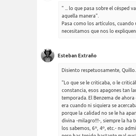
" ... lo que pasa sobre el césped 
aquella manera".
Pasa como los artículos, cuando u
necesitamos que nos lo expliquen
Esteban Extraño
Disiento respetuosamente, Quillo.
"Lo que se le criticaba, o le criti
constancia, esos apagones tan l
temporada. El Benzema de ahora 
era cuando ni siquiera se acercab
porque la calidad no se le ha apa
divina -milagro!!!-, siempre la ha
los sabemos, 6º, 4º, etc.- no adm
pero has tenido bastante mal gust