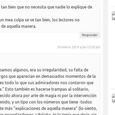
va tan bien que no necesita que nadie lo explique de
n mea culpa se ve tan bien, los lectores no
 de aquella manera.
Responder
30 enero, 2019 a las 12:36 pm
cábamos algunos, era su irregularidad, su falta de
argos que aparecían en demasiados momentos de la
es todo lo que sus admiradores nos contaron que
a." Esto también es hacerse trampas al solitario,
recido ahora por arte de magia ni por la intervención
 tenido, y un tipo con los números que tiene -todos
ite más "explicaciones de aquella manera" (lo siento,
o recordándonos a Relaño, te lo tenía que decir, sin