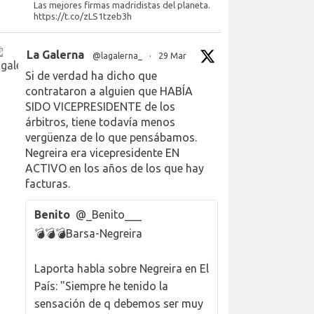
Las mejores firmas madridistas del planeta.
https://t.co/zLS1tzeb3h
La Galerna
@lagalerna_
·
29 Mar
Si de verdad ha dicho que
contrataron a alguien que HABÍA
SIDO VICEPRESIDENTE de los
árbitros, tiene todavía menos
vergüenza de lo que pensábamos.
Negreira era vicepresidente EN
ACTIVO en los años de los que hay
facturas.
Benito
@_Benito___
💣💣💣Barsa-Negreira
Laporta habla sobre Negreira en El
País: "Siempre he tenido la
sensación de q debemos ser muy