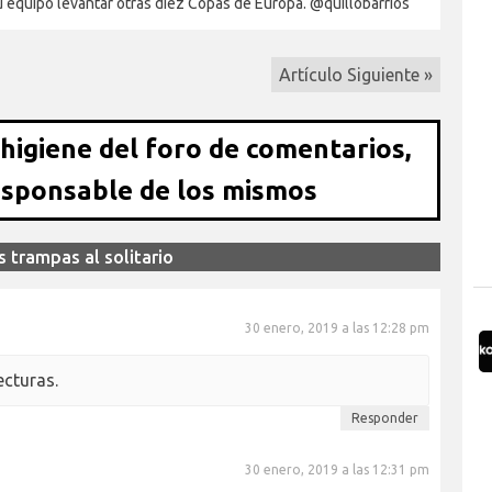
su equipo levantar otras diez Copas de Europa. @quillobarrios
Artículo Siguiente »
 higiene del foro de comentarios,
esponsable de los mismos
 trampas al solitario
30 enero, 2019 a las 12:28 pm
ecturas.
Responder
30 enero, 2019 a las 12:31 pm