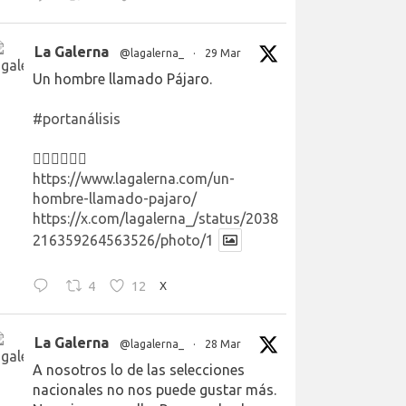
La Galerna
@lagalerna_
·
29 Mar
Un hombre llamado Pájaro.
#portanálisis
👉🏻👉🏻👉🏻
https://www.lagalerna.com/un-
hombre-llamado-pajaro/
https://x.com/lagalerna_/status/2038
216359264563526/photo/1
4
12
X
La Galerna
@lagalerna_
·
28 Mar
A nosotros lo de las selecciones
nacionales no nos puede gustar más.