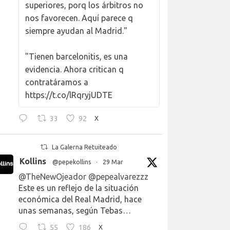
superiores, porq los árbitros no
nos favorecen. Aquí parece q
siempre ayudan al Madrid."
"Tienen barcelonitis, es una
evidencia. Ahora critican q
contratáramos a
https://t.co/lRqryjUDTE
33
92
X
La Galerna Retuiteado
Kollins
@pepekollins
·
29 Mar
@TheNewOjeador
@pepealvarezzz
Este es un reflejo de la situación
económica del Real Madrid, hace
unas semanas, según Tebas…
55
186
X