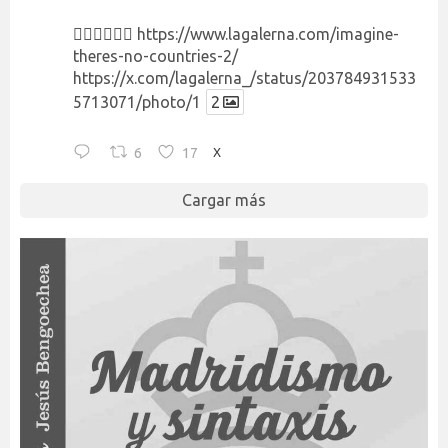
👉🏻👉🏻👉🏻
https://www.lagalerna.com/imagine-
theres-no-countries-2/
https://x.com/lagalerna_/status/203784931533
5713071/photo/1
2
6
17
X
Cargar más