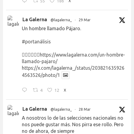
55
186
X
La Galerna
@lagalerna_
·
29 Mar
Un hombre llamado Pájaro.
#portanálisis
👉🏻👉🏻👉🏻
https://www.lagalerna.com/un-hombre-
llamado-pajaro/
https://x.com/lagalerna_/status/203821635926
4563526/photo/1
4
12
X
La Galerna
@lagalerna_
·
28 Mar
A nosotros lo de las selecciones nacionales no
nos puede gustar más. Nos pirra ese rollo. Pero
no de ahora, de siempre