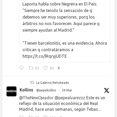
Laporta habla sobre Negreira en El País:
"Siempre he tenido la sensación de q
debemos ser muy superiores, porq los
árbitros no nos favorecen. Aquí parece q
siempre ayudan al Madrid."
"Tienen barcelonitis, es una evidencia. Ahora
critican q contratáramos a
https://t.co/lRqryjUDTE
33
92
X
La Galerna Retuiteado
Kollins
@pepekollins
·
29 Mar
@TheNewOjeador
@pepealvarezzz
Este es un
reflejo de la situación económica del Real
Madrid, hace unas semanas, según Tebas…