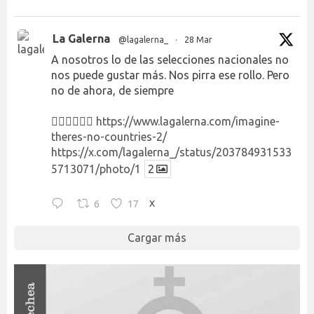
La Galerna
@lagalerna_
·
28 Mar
A nosotros lo de las selecciones nacionales no
nos puede gustar más. Nos pirra ese rollo. Pero
no de ahora, de siempre
👉🏻👉🏻👉🏻
https://www.lagalerna.com/imagine-
theres-no-countries-2/
https://x.com/lagalerna_/status/203784931533
5713071/photo/1
2
6
17
X
Cargar más