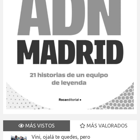
MÁS VISTOS
MÁS VALORADOS
Vini, ojalá te quedes, pero