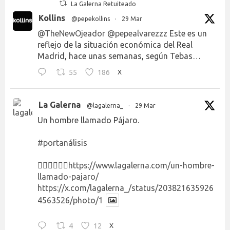
La Galerna Retuiteado
Kollins
@pepekollins
·
29 Mar
@TheNewOjeador
@pepealvarezzz
Este es un
reflejo de la situación económica del Real
Madrid, hace unas semanas, según Tebas…
55
186
X
La Galerna
@lagalerna_
·
29 Mar
Un hombre llamado Pájaro.
#portanálisis
👉🏻👉🏻👉🏻
https://www.lagalerna.com/un-hombre-
llamado-pajaro/
https://x.com/lagalerna_/status/203821635926
4563526/photo/1
4
12
X