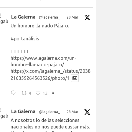
La Galerna
@lagalerna_
·
29 Mar
Un hombre llamado Pájaro.
#portanálisis
👉🏻👉🏻👉🏻
https://www.lagalerna.com/un-
hombre-llamado-pajaro/
https://x.com/lagalerna_/status/2038
216359264563526/photo/1
4
12
X
La Galerna
@lagalerna_
·
28 Mar
A nosotros lo de las selecciones
nacionales no nos puede gustar más.