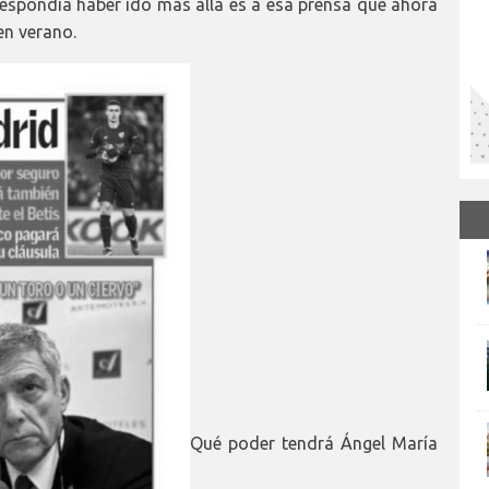
respondía haber ido más allá es a esa prensa que ahora
en verano.
Qué poder tendrá Ángel María