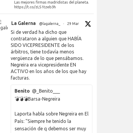
Las mejores firmas madridistas del planeta.
https://t.co/zLS1tzeb3h
La Galerna
@lagalerna_
·
29 Mar
Si de verdad ha dicho que
contrataron a alguien que HABÍA
SIDO VICEPRESIDENTE de los
árbitros, tiene todavía menos
vergüenza de lo que pensábamos.
Negreira era vicepresidente EN
ACTIVO en los años de los que hay
facturas.
Benito
@_Benito___
💣💣💣Barsa-Negreira
Laporta habla sobre Negreira en El
País: "Siempre he tenido la
sensación de q debemos ser muy