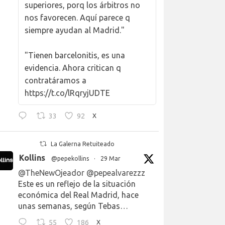
superiores, porq los árbitros no
nos favorecen. Aquí parece q
siempre ayudan al Madrid."
"Tienen barcelonitis, es una
evidencia. Ahora critican q
contratáramos a
https://t.co/lRqryjUDTE
33
92
X
La Galerna Retuiteado
Kollins
@pepekollins
·
29 Mar
@TheNewOjeador
@pepealvarezzz
Este es un reflejo de la situación
económica del Real Madrid, hace
unas semanas, según Tebas…
55
186
X