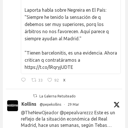
Laporta habla sobre Negreira en El País:
"Siempre he tenido la sensación de q
debemos ser muy superiores, porq los
árbitros no nos favorecen. Aquí parece q
siempre ayudan al Madrid."
"Tienen barcelonitis, es una evidencia. Ahora
critican q contratáramos a
https://t.co/lRqryjUDTE
33
92
X
La Galerna Retuiteado
Kollins
@pepekollins
·
29 Mar
@TheNewOjeador
@pepealvarezzz
Este es un
reflejo de la situación económica del Real
Madrid, hace unas semanas, según Tebas…