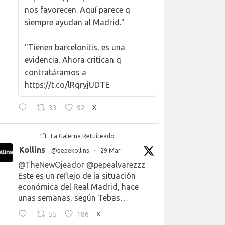
nos favorecen. Aquí parece q
siempre ayudan al Madrid."
"Tienen barcelonitis, es una
evidencia. Ahora critican q
contratáramos a
https://t.co/lRqryjUDTE
33
92
X
La Galerna Retuiteado
Kollins
@pepekollins
·
29 Mar
@TheNewOjeador
@pepealvarezzz
Este es un reflejo de la situación
económica del Real Madrid, hace
unas semanas, según Tebas…
55
186
X