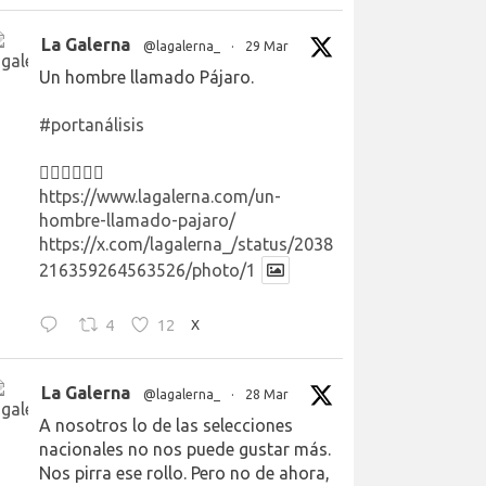
La Galerna
@lagalerna_
·
29 Mar
Un hombre llamado Pájaro.
#portanálisis
👉🏻👉🏻👉🏻
https://www.lagalerna.com/un-
hombre-llamado-pajaro/
https://x.com/lagalerna_/status/2038
216359264563526/photo/1
4
12
X
La Galerna
@lagalerna_
·
28 Mar
A nosotros lo de las selecciones
nacionales no nos puede gustar más.
Nos pirra ese rollo. Pero no de ahora,