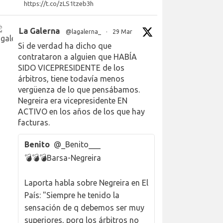
https://t.co/zLS1tzeb3h
La Galerna
@lagalerna_
·
29 Mar
Si de verdad ha dicho que
contrataron a alguien que HABÍA
SIDO VICEPRESIDENTE de los
árbitros, tiene todavía menos
vergüenza de lo que pensábamos.
Negreira era vicepresidente EN
ACTIVO en los años de los que hay
facturas.
Benito
@_Benito___
💣💣💣Barsa-Negreira
Laporta habla sobre Negreira en El
País: "Siempre he tenido la
sensación de q debemos ser muy
superiores, porq los árbitros no