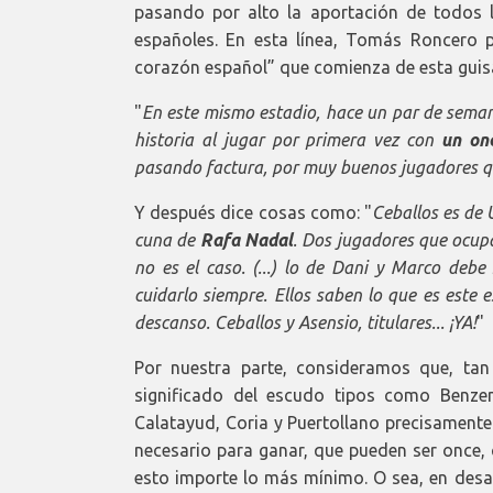
pasando por alto la aportación de todos 
españoles. En esta línea, Tomás Roncero p
corazón español” que comienza de esta guis
"
En este mismo estadio, hace un par de sema
historia al jugar por primera vez con
un on
pasando factura, por muy buenos jugadores qu
Y después dice cosas como: "
Ceballos es de 
cuna de
Rafa Nadal
. Dos jugadores que ocup
no es el caso. (...) lo de Dani y Marco deb
cuidarlo siempre. Ellos saben lo que es este
descanso. Ceballos y Asensio, titulares... ¡YA!
"
Por nuestra parte, consideramos que, ta
significado del escudo tipos como Benze
Calatayud, Coria y Puertollano precisamente
necesario para ganar, que pueden ser once, 
esto importe lo más mínimo. O sea, en de