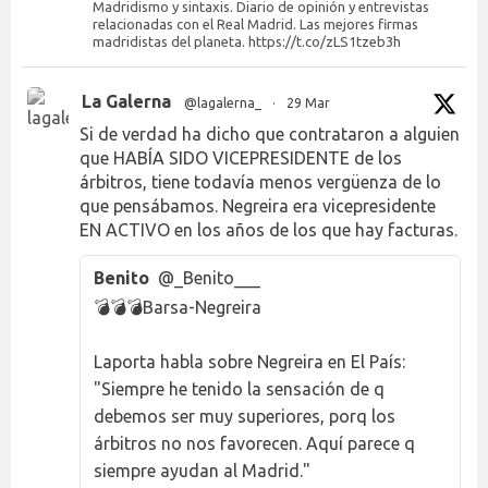
Madridismo y sintaxis. Diario de opinión y entrevistas
relacionadas con el Real Madrid. Las mejores firmas
madridistas del planeta. https://t.co/zLS1tzeb3h
La Galerna
@lagalerna_
·
29 Mar
Si de verdad ha dicho que contrataron a alguien
que HABÍA SIDO VICEPRESIDENTE de los
árbitros, tiene todavía menos vergüenza de lo
que pensábamos. Negreira era vicepresidente
EN ACTIVO en los años de los que hay facturas.
Benito
@_Benito___
💣💣💣Barsa-Negreira
Laporta habla sobre Negreira en El País:
"Siempre he tenido la sensación de q
debemos ser muy superiores, porq los
árbitros no nos favorecen. Aquí parece q
siempre ayudan al Madrid."