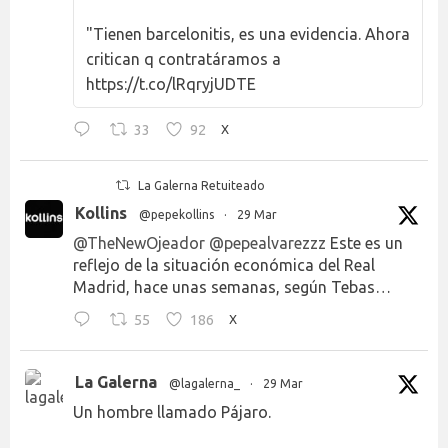
"Tienen barcelonitis, es una evidencia. Ahora
critican q contratáramos a
https://t.co/lRqryjUDTE
33
92
X
La Galerna Retuiteado
Kollins
@pepekollins
·
29 Mar
@TheNewOjeador
@pepealvarezzz
Este es un
reflejo de la situación económica del Real
Madrid, hace unas semanas, según Tebas…
55
186
X
La Galerna
@lagalerna_
·
29 Mar
Un hombre llamado Pájaro.