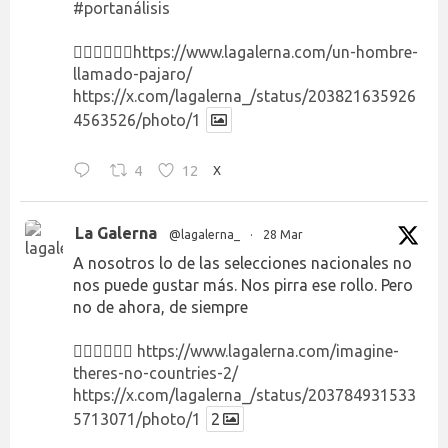
#portanálisis
👉🏻👉🏻👉🏻
https://www.lagalerna.com/un-hombre-
llamado-pajaro/
https://x.com/lagalerna_/status/203821635926
4563526/photo/1
4
12
X
La Galerna
@lagalerna_
·
28 Mar
A nosotros lo de las selecciones nacionales no
nos puede gustar más. Nos pirra ese rollo. Pero
no de ahora, de siempre
👉🏻👉🏻👉🏻
https://www.lagalerna.com/imagine-
theres-no-countries-2/
https://x.com/lagalerna_/status/203784931533
5713071/photo/1
2