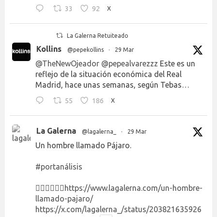
33
92
X
La Galerna Retuiteado
Kollins
@pepekollins
·
29 Mar
@TheNewOjeador
@pepealvarezzz
Este es un
reflejo de la situación económica del Real
Madrid, hace unas semanas, según Tebas…
55
186
X
La Galerna
@lagalerna_
·
29 Mar
Un hombre llamado Pájaro.
#portanálisis
👉🏻👉🏻👉🏻
https://www.lagalerna.com/un-hombre-
llamado-pajaro/
https://x.com/lagalerna_/status/203821635926