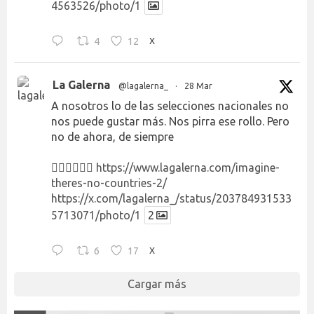
4563526/photo/1
4
12
X
La Galerna
@lagalerna_
·
28 Mar
A nosotros lo de las selecciones nacionales no
nos puede gustar más. Nos pirra ese rollo. Pero
no de ahora, de siempre
👉🏻👉🏻👉🏻
https://www.lagalerna.com/imagine-
theres-no-countries-2/
https://x.com/lagalerna_/status/203784931533
5713071/photo/1
2
6
17
X
Cargar más