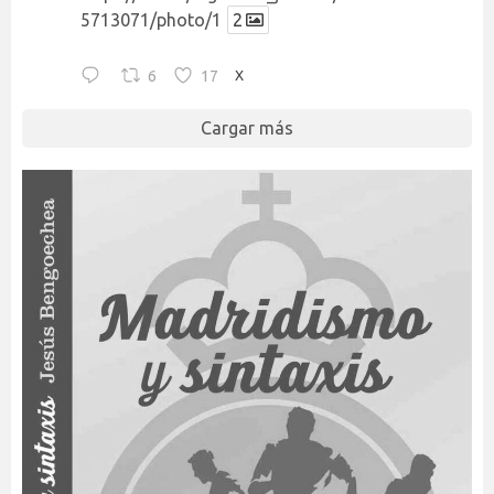
5713071/photo/1
2
6
17
X
Cargar más