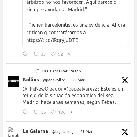
árbitros no nos favorecen. Aquí parece q
siempre ayudan al Madrid."
"Tienen barcelonitis, es una evidencia. Ahora
critican q contratáramos a
https://t.co/lRqryjUDTE
33
92
X
La Galerna Retuiteado
Kollins
@pepekollins
·
29 Mar
@TheNewOjeador
@pepealvarezzz
Este es un
reflejo de la situación económica del Real
Madrid, hace unas semanas, según Tebas…
55
186
X
La Galerna
@lagalerna_
·
29 Mar