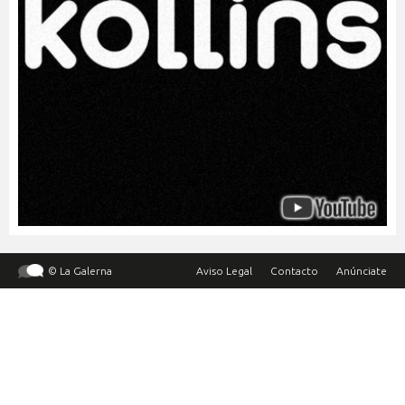
© La Galerna
Aviso Legal
Contacto
Anúnciate