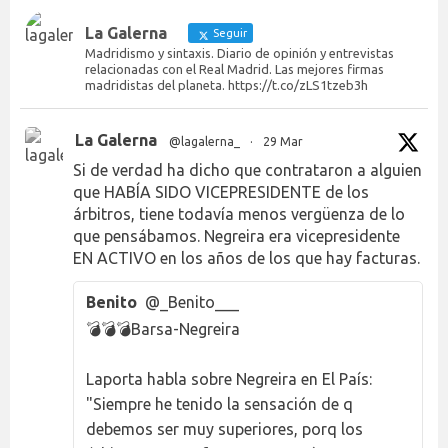
La Galerna
Seguir
Madridismo y sintaxis. Diario de opinión y entrevistas
relacionadas con el Real Madrid. Las mejores firmas
madridistas del planeta. https://t.co/zLS1tzeb3h
La Galerna
@lagalerna_
·
29 Mar
Si de verdad ha dicho que contrataron a alguien
que HABÍA SIDO VICEPRESIDENTE de los
árbitros, tiene todavía menos vergüenza de lo
que pensábamos. Negreira era vicepresidente
EN ACTIVO en los años de los que hay facturas.
Benito
@_Benito___
💣💣💣Barsa-Negreira
Laporta habla sobre Negreira en El País:
"Siempre he tenido la sensación de q
debemos ser muy superiores, porq los