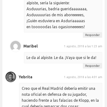
alpiste, sería la siguiente:
Asduuurias, badria gueridaaaaaaa,
Asduuuuurias de mis aboreeeees,
¡Guién esduviera en Asduriaaaaas
en tooooodas las ogasioneeeees!
Responder
Maribel
1 agosto, 2018 a las 1:23 am
Le da al alpiste. Le da. ¡Vaya que si le da!
Responder
Yebrita
1 agosto, 2018 a las 4:01 am
Creo que el Real Madrid debería emitir una
nota oficial en defensa de su jugador,
haciendo frente a las falacias de Klopp, en la
cual debería remarcar dos cosas: