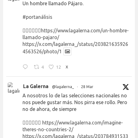
Un hombre llamado Pájaro.
#portanálisis
👉🏻👉🏻👉🏻
https://www.lagalerna.com/un-hombre-
llamado-pajaro/
https://x.com/lagalerna_/status/203821635926
4563526/photo/1
4
12
X
La Galerna
@lagalerna_
·
28 Mar
A nosotros lo de las selecciones nacionales no
nos puede gustar más. Nos pirra ese rollo. Pero
no de ahora, de siempre
👉🏻👉🏻👉🏻
https://www.lagalerna.com/imagine-
theres-no-countries-2/
https://x.com/lagalerna_/status/203784931533