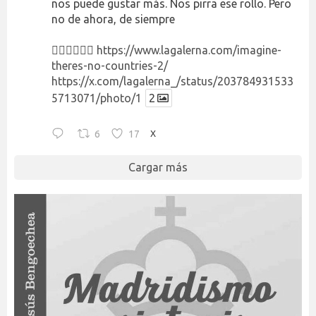
nos puede gustar más. Nos pirra ese rollo. Pero
no de ahora, de siempre
👉🏻👉🏻👉🏻
https://www.lagalerna.com/imagine-
theres-no-countries-2/
https://x.com/lagalerna_/status/203784931533
5713071/photo/1
2
6
17
X
Cargar más