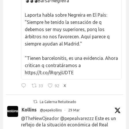
💣💣💣Barsa-Negreira
Laporta habla sobre Negreira en El País:
"Siempre he tenido la sensación de q
debemos ser muy superiores, porq los
árbitros no nos favorecen. Aquí parece q
siempre ayudan al Madrid."
"Tienen barcelonitis, es una evidencia. Ahora
critican q contratáramos a
https://t.co/lRqryjUDTE
33
92
X
La Galerna Retuiteado
Kollins
@pepekollins
·
29 Mar
@TheNewOjeador
@pepealvarezzz
Este es un
reflejo de la situación económica del Real