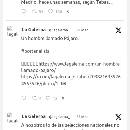
Madrid, hace unas semanas, según Tebas…
55
186
X
La Galerna
@lagalerna_
·
29 Mar
Un hombre llamado Pájaro.
#portanálisis
👉🏻👉🏻👉🏻
https://www.lagalerna.com/un-hombre-
llamado-pajaro/
https://x.com/lagalerna_/status/203821635926
4563526/photo/1
4
12
X
La Galerna
@lagalerna_
·
28 Mar
A nosotros lo de las selecciones nacionales no