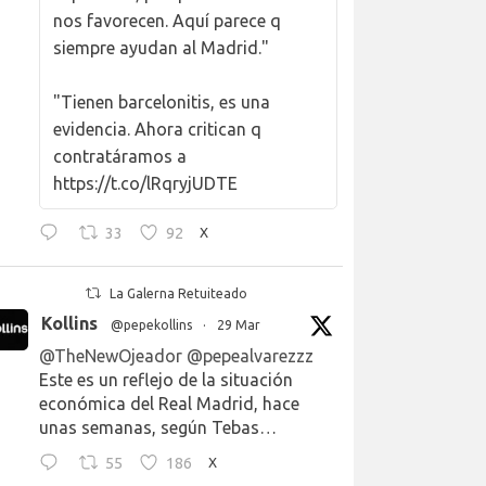
nos favorecen. Aquí parece q
siempre ayudan al Madrid."
"Tienen barcelonitis, es una
evidencia. Ahora critican q
contratáramos a
https://t.co/lRqryjUDTE
33
92
X
La Galerna Retuiteado
Kollins
@pepekollins
·
29 Mar
@TheNewOjeador
@pepealvarezzz
Este es un reflejo de la situación
económica del Real Madrid, hace
unas semanas, según Tebas…
55
186
X