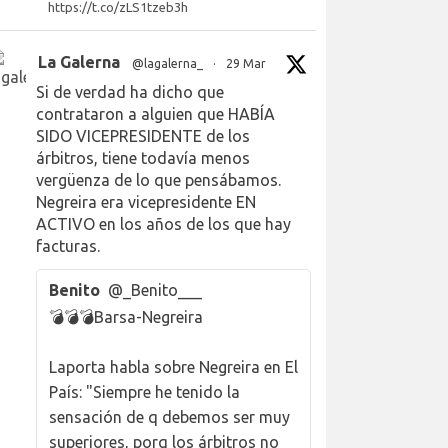
https://t.co/zLS1tzeb3h
La Galerna
@lagalerna_
·
29 Mar
Si de verdad ha dicho que
contrataron a alguien que HABÍA
SIDO VICEPRESIDENTE de los
árbitros, tiene todavía menos
vergüenza de lo que pensábamos.
Negreira era vicepresidente EN
ACTIVO en los años de los que hay
facturas.
Benito
@_Benito___
💣💣💣Barsa-Negreira
Laporta habla sobre Negreira en El
País: "Siempre he tenido la
sensación de q debemos ser muy
superiores, porq los árbitros no