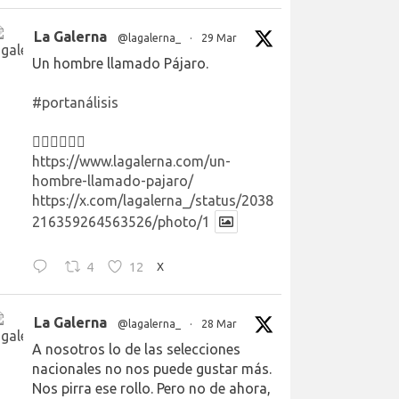
La Galerna
@lagalerna_
·
29 Mar
Un hombre llamado Pájaro.
#portanálisis
👉🏻👉🏻👉🏻
https://www.lagalerna.com/un-
hombre-llamado-pajaro/
https://x.com/lagalerna_/status/2038
216359264563526/photo/1
4
12
X
La Galerna
@lagalerna_
·
28 Mar
A nosotros lo de las selecciones
nacionales no nos puede gustar más.
Nos pirra ese rollo. Pero no de ahora,