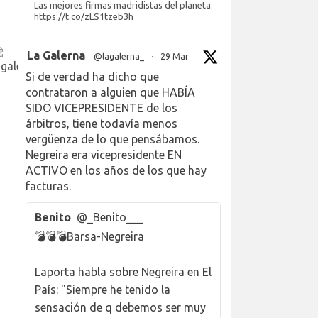
Las mejores firmas madridistas del planeta.
https://t.co/zLS1tzeb3h
La Galerna
@lagalerna_
·
29 Mar
Si de verdad ha dicho que
contrataron a alguien que HABÍA
SIDO VICEPRESIDENTE de los
árbitros, tiene todavía menos
vergüenza de lo que pensábamos.
Negreira era vicepresidente EN
ACTIVO en los años de los que hay
facturas.
Benito
@_Benito___
💣💣💣Barsa-Negreira
Laporta habla sobre Negreira en El
País: "Siempre he tenido la
sensación de q debemos ser muy