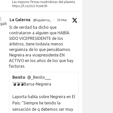
Las mejores firmas madridistas del planeta.
https://t.co/zLS1tzeb3h
La Galerna
@lagalerna_
·
29 Mar
Si de verdad ha dicho que
contrataron a alguien que HABÍA
SIDO VICEPRESIDENTE de los
árbitros, tiene todavía menos
vergüenza de lo que pensábamos.
Negreira era vicepresidente EN
ACTIVO en los años de los que hay
facturas.
Benito
@_Benito___
💣💣💣Barsa-Negreira
Laporta habla sobre Negreira en El
País: "Siempre he tenido la
sensación de q debemos ser muy