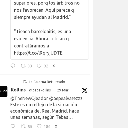
superiores, porq los árbitros no
nos favorecen. Aquí parece q
siempre ayudan al Madrid."
"Tienen barcelonitis, es una
evidencia. Ahora critican q
contratáramos a
https://t.co/lRqryjUDTE
33
92
X
La Galerna Retuiteado
Kollins
@pepekollins
·
29 Mar
@TheNewOjeador
@pepealvarezzz
Este es un reflejo de la situación
económica del Real Madrid, hace
unas semanas, según Tebas…
55
186
X