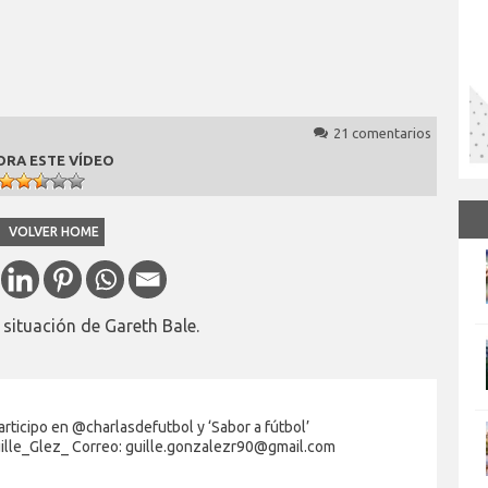
21 comentarios
ORA ESTE VÍDEO
VOLVER HOME
a situación de Gareth Bale.
rticipo en @charlasdefutbol y ‘Sabor a fútbol’
uille_Glez_ Correo: guille.gonzalezr90@gmail.com