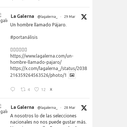
La Galerna
@lagalerna_
·
29 Mar
Un hombre llamado Pájaro.
#portanálisis
👉🏻👉🏻👉🏻
https://www.lagalerna.com/un-
hombre-llamado-pajaro/
https://x.com/lagalerna_/status/2038
216359264563526/photo/1
4
12
X
La Galerna
@lagalerna_
·
28 Mar
A nosotros lo de las selecciones
nacionales no nos puede gustar más.