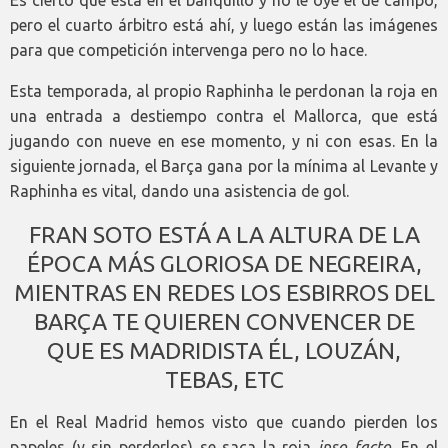
Es cierto que está en el banquillo y no le oye el de campo,
pero el cuarto árbitro está ahí, y luego están las imágenes
para que competición intervenga pero no lo hace.
Esta temporada, al propio Raphinha le perdonan la roja en
una entrada a destiempo contra el Mallorca, que está
jugando con nueve en ese momento, y ni con esas. En la
siguiente jornada, el Barça gana por la mínima al Levante y
Raphinha es vital, dando una asistencia de gol.
FRAN SOTO ESTÁ A LA ALTURA DE LA
ÉPOCA MÁS GLORIOSA DE NEGREIRA,
MIENTRAS EN REDES LOS ESBIRROS DEL
BARÇA TE QUIEREN CONVENCER DE
QUE ES MADRIDISTA ÉL, LOUZÁN,
TEBAS, ETC
En el Real Madrid hemos visto que cuando pierden los
papeles (y sin perderlos) se saca la roja
ipso facto.
En el