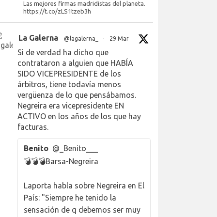
Las mejores firmas madridistas del planeta.
https://t.co/zLS1tzeb3h
La Galerna
@lagalerna_
·
29 Mar
Si de verdad ha dicho que
contrataron a alguien que HABÍA
SIDO VICEPRESIDENTE de los
árbitros, tiene todavía menos
vergüenza de lo que pensábamos.
Negreira era vicepresidente EN
ACTIVO en los años de los que hay
facturas.
Benito
@_Benito___
💣💣💣Barsa-Negreira
Laporta habla sobre Negreira en El
País: "Siempre he tenido la
sensación de q debemos ser muy