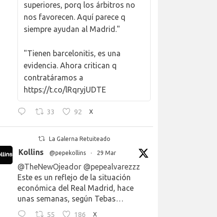
superiores, porq los árbitros no
nos favorecen. Aquí parece q
siempre ayudan al Madrid."
"Tienen barcelonitis, es una
evidencia. Ahora critican q
contratáramos a
https://t.co/lRqryjUDTE
33
92
X
La Galerna Retuiteado
Kollins
@pepekollins
·
29 Mar
@TheNewOjeador
@pepealvarezzz
Este es un reflejo de la situación
económica del Real Madrid, hace
unas semanas, según Tebas…
55
186
X