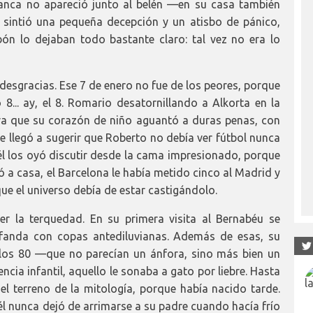
anca no apareció junto al belén —en su casa también
sintió una pequeña decepción y un atisbo de pánico,
ón lo dejaban todo bastante claro: tal vez no era lo
 desgracias. Ese 7 de enero no fue de los peores, porque
... ay, el 8. Romario desatornillando a Alkorta en la
ura que su corazón de niño aguantó a duras penas, con
e llegó a sugerir que Roberto no debía ver fútbol nunca
 él los oyó discutir desde la cama impresionado, porque
ó a casa, el Barcelona le había metido cinco al Madrid y
ue el universo debía de estar castigándolo.
ser la terquedad. En su primera visita al Bernabéu se
fanda con copas antediluvianas. Además de esas, su
 los 80 —que no parecían un ánfora, sino más bien un
ncia infantil, aquello le sonaba a gato por liebre. Hasta
 el terreno de la mitología, porque había nacido tarde.
l nunca dejó de arrimarse a su padre cuando hacía frío