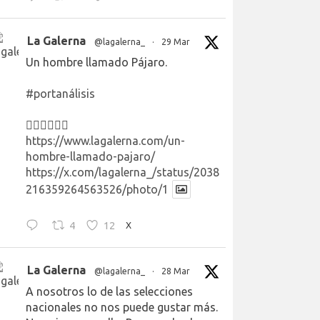
La Galerna
@lagalerna_
·
29 Mar
Un hombre llamado Pájaro.
#portanálisis
👉🏻👉🏻👉🏻
https://www.lagalerna.com/un-
hombre-llamado-pajaro/
https://x.com/lagalerna_/status/2038
216359264563526/photo/1
4
12
X
La Galerna
@lagalerna_
·
28 Mar
A nosotros lo de las selecciones
nacionales no nos puede gustar más.