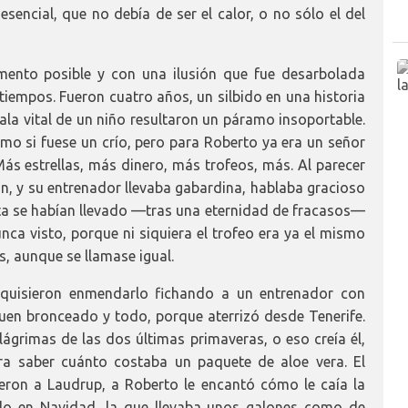
esencial, que no debía de ser el calor, o no sólo el del
mento posible y con una ilusión que fue desarbolada
 tiempos. Fueron cuatro años, un silbido en una historia
ala vital de un niño resultaron un páramo insoportable.
o si fuese un crío, pero para Roberto ya era un señor
s estrellas, más dinero, más trofeos, más. Al parecer
an, y su entrenador llevaba gabardina, hablaba gracioso
sta se habían llevado —tras una eternidad de fracasos—
ca visto, porque ni siquiera el trofeo era ya el mismo
s, aunque se llamase igual.
 quisieron enmendarlo fichando a un entrenador con
uen bronceado y todo, porque aterrizó desde Tenerife.
lágrimas de las dos últimas primaveras, o eso creía él,
a saber cuánto costaba un paquete de aloe vera. El
eron a Laudrup, a Roberto le encantó cómo le caía la
ido en Navidad, la que llevaba unos galones como de