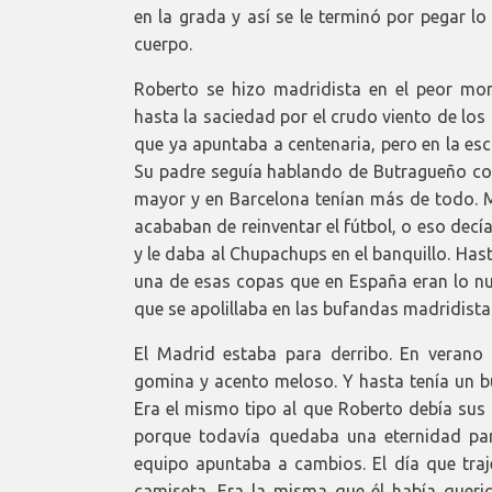
en la grada y así se le terminó por pegar lo 
cuerpo.
Roberto se hizo madridista en el peor mo
hasta la saciedad por el crudo viento de los
que ya apuntaba a centenaria, pero en la esc
Su padre seguía hablando de Butragueño com
mayor y en Barcelona tenían más de todo. Má
acababan de reinventar el fútbol, o eso decí
y le daba al Chupachups en el banquillo. Ha
una de esas copas que en España eran lo nun
que se apolillaba en las bufandas madridista
El Madrid estaba para derribo. En verano
gomina y acento meloso. Y hasta tenía un b
Era el mismo tipo al que Roberto debía sus 
porque todavía quedaba una eternidad par
equipo apuntaba a cambios. El día que traj
camiseta. Era la misma que él había quer