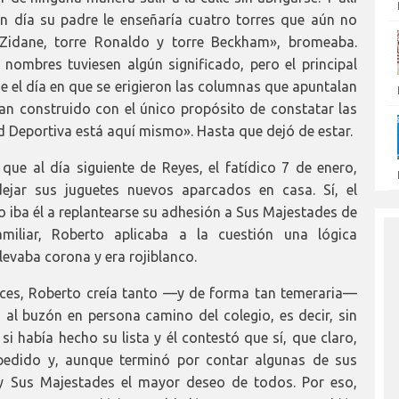
ún día su padre le enseñaría cuatro torres que aún no
re Zidane, torre Ronaldo y torre Beckham», bromeaba.
mbres tuviesen algún significado, pero el principal
e el día en que se erigieron las columnas que apuntalan
ían construido con el único propósito de constatar las
d Deportiva está aquí mismo». Hasta que dejó de estar.
ue al día siguiente de Reyes, el fatídico 7 de enero,
dejar sus juguetes nuevos aparcados en casa. Sí, el
o iba él a replantearse su adhesión a Sus Majestades de
miliar, Roberto aplicaba a la cuestión una lógica
levaba corona y era rojiblanco.
nces, Roberto creía tanto —y de forma tan temeraria—
 al buzón en persona camino del colegio, es decir, sin
si había hecho su lista y él contestó que sí, que claro,
 pedido y, aunque terminó por contar algunas de sus
 y Sus Majestades el mayor deseo de todos. Por eso,