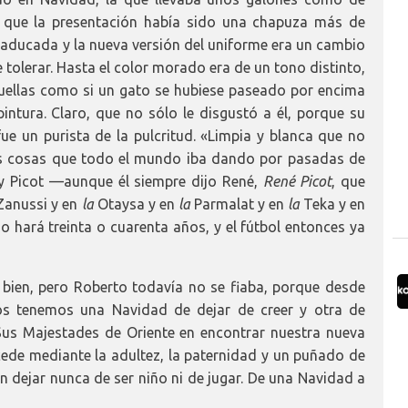
o que la presentación había sido una chapuza más de
 caducada y la nueva versión del uniforme era un cambio
tolerar. Hasta el color morado era de un tono distinto,
huellas como si un gato se hubiese paseado por encima
ntura. Claro, que no sólo le disgustó a él, porque su
fue un purista de la pulcritud. «Limpia y blanca que no
s cosas que todo el mundo iba dando por pasadas de
y Picot —aunque él siempre dijo René,
René Picot
, que
anussi y en
la
Otaysa y en
la
Parmalat y en
la
Teka y en
o hará treinta o cuarenta años, y el fútbol entonces ya
 bien, pero Roberto todavía no se fiaba, porque desde
s tenemos una Navidad de dejar de creer y otra de
 Sus Majestades de Oriente en encontrar nuestra nueva
ucede mediante la adultez, la paternidad y un puñado de
in dejar nunca de ser niño ni de jugar. De una Navidad a