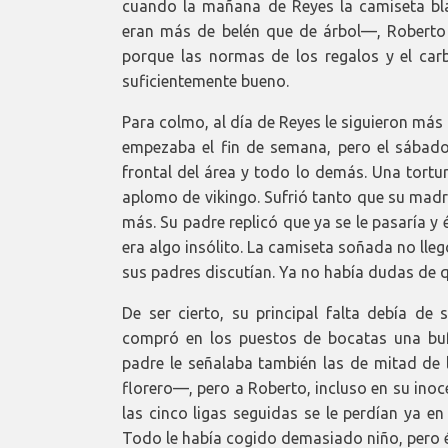
cuando la mañana de Reyes la camiseta bl
eran más de belén que de árbol—, Roberto 
porque las normas de los regalos y el carb
suficientemente bueno.
Para colmo, al día de Reyes le siguieron más
empezaba el fin de semana, pero el sábado 8
frontal del área y todo lo demás. Una tort
aplomo de vikingo. Sufrió tanto que su madr
más. Su padre replicó que ya se le pasaría y
era algo insólito. La camiseta soñada no lleg
sus padres discutían. Ya no había dudas de q
De ser cierto, su principal falta debía de 
compró en los puestos de bocatas una bu
padre le señalaba también las de mitad de
florero—, pero a Roberto, incluso en su inoce
las cinco ligas seguidas se le perdían ya en
Todo le había cogido demasiado niño, pero é