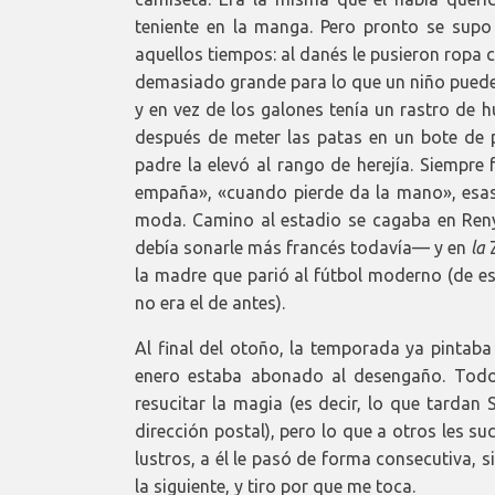
teniente en la manga. Pero pronto se sup
aquellos tiempos: al danés le pusieron ropa
demasiado grande para lo que un niño puede 
y en vez de los galones tenía un rastro de 
después de meter las patas en un bote de pi
padre la elevó al rango de herejía. Siempre 
empaña», «cuando pierde da la mano», esa
moda. Camino al estadio se cagaba en Ren
debía sonarle más francés todavía— y en
la
Z
la madre que parió al fútbol moderno (de es
no era el de antes).
Al final del otoño, la temporada ya pintaba
enero estaba abonado al desengaño. Todo
resucitar la magia (es decir, lo que tardan
dirección postal), pero lo que a otros les s
lustros, a él le pasó de forma consecutiva, s
la siguiente, y tiro por que me toca.