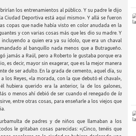
rirían los entrenamientos al público. Y su padre le dijo
«la Ciudad Deportiva está aquí mismo». Y allá se fueron
as copas que nadie había visto en color anudada en la
guantes y con varias cosas más que les dio su madre. Y
 incluyendo a quien era ya su ídolo, que era un chaval
ía mandado al banquillo nada menos que a Butragueño.
ragó jamás a Raúl, pero a Roberto le gustaba porque era
o, es decir, mayor sin exagerar, que es la mejor manera
ente de ser adulto. En la grada de cemento, aquel día, su
 a los Reyes, «la morada, con la que debutó el chaval»,
l hubiera querido era la anterior, la de los galones,
Más o menos ahí debió de ser cuando el renegado de
la
irve, entre otras cosas, para enseñarle a los viejos que
ia.
turbamulta de padres y de niños que llamaban a los
odos le gritaban cosas parecidas: «¡Cinco, tenéis que