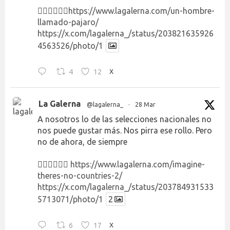
👉🏻👉🏻👉🏻
https://www.lagalerna.com/un-hombre-
llamado-pajaro/
https://x.com/lagalerna_/status/203821635926
4563526/photo/1
4
12
X
La Galerna
@lagalerna_
·
28 Mar
A nosotros lo de las selecciones nacionales no
nos puede gustar más. Nos pirra ese rollo. Pero
no de ahora, de siempre
👉🏻👉🏻👉🏻
https://www.lagalerna.com/imagine-
theres-no-countries-2/
https://x.com/lagalerna_/status/203784931533
5713071/photo/1
2
6
17
X