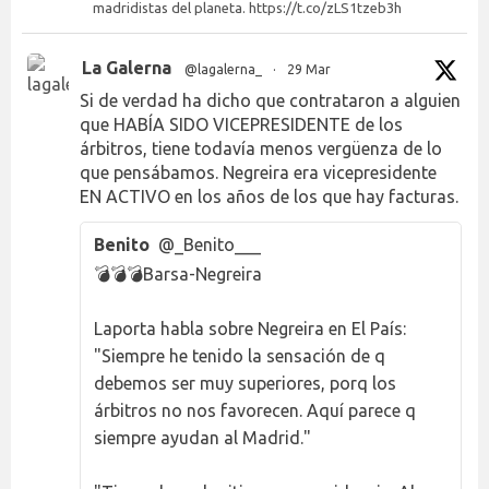
madridistas del planeta. https://t.co/zLS1tzeb3h
La Galerna
@lagalerna_
·
29 Mar
Si de verdad ha dicho que contrataron a alguien
que HABÍA SIDO VICEPRESIDENTE de los
árbitros, tiene todavía menos vergüenza de lo
que pensábamos. Negreira era vicepresidente
EN ACTIVO en los años de los que hay facturas.
Benito
@_Benito___
💣💣💣Barsa-Negreira
Laporta habla sobre Negreira en El País:
"Siempre he tenido la sensación de q
debemos ser muy superiores, porq los
árbitros no nos favorecen. Aquí parece q
siempre ayudan al Madrid."