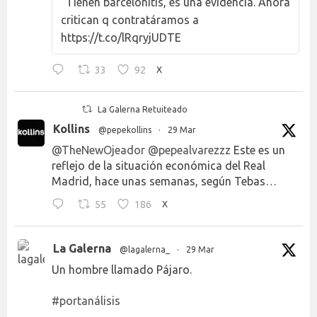
"Tienen barcelonitis, es una evidencia. Ahora
critican q contratáramos a
https://t.co/lRqryjUDTE
33
92
X
La Galerna Retuiteado
Kollins
@pepekollins
·
29 Mar
@TheNewOjeador
@pepealvarezzz
Este es un
reflejo de la situación económica del Real
Madrid, hace unas semanas, según Tebas…
55
186
X
La Galerna
@lagalerna_
·
29 Mar
Un hombre llamado Pájaro.
#portanálisis