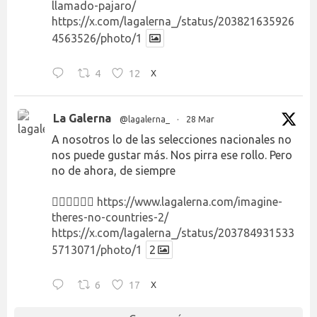
llamado-pajaro/
https://x.com/lagalerna_/status/203821635926
4563526/photo/1
4
12
X
La Galerna
@lagalerna_
·
28 Mar
A nosotros lo de las selecciones nacionales no
nos puede gustar más. Nos pirra ese rollo. Pero
no de ahora, de siempre
👉🏻👉🏻👉🏻
https://www.lagalerna.com/imagine-
theres-no-countries-2/
https://x.com/lagalerna_/status/203784931533
5713071/photo/1
2
6
17
X