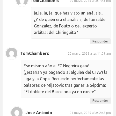
TomChambers
20 mayo, 2025 a las 7:43 pm
ja,ja, ja, ja, que has visto un análisis...
¿Y de quién era el análisis, de Iturralde
González, de Fouto o del 'experto'
arbitral del Chiringuito?
Responder
TomChambers
20 mayo, 2025 a las 11:09 am
Ese mismo año el FC Negreira ganó
(¿estarían ya pagando al alguien del CTA?) la
Liga y la Copa. Recuerdo perfectamente las
palabras de Mijatovic tras ganar la Séptima:
"El doblete del Barcelona ya no existe"
Responder
Jose Antonio
21 mayo, 2025 a las 2:45 pm