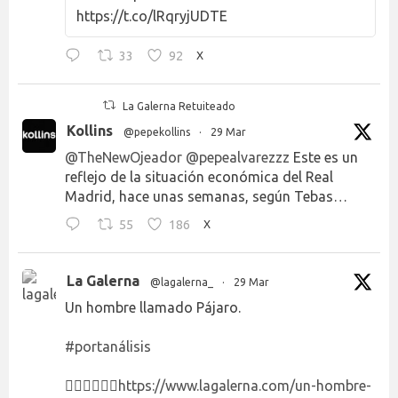
https://t.co/lRqryjUDTE
33
92
X
La Galerna Retuiteado
Kollins
@pepekollins
·
29 Mar
@TheNewOjeador
@pepealvarezzz
Este es un
reflejo de la situación económica del Real
Madrid, hace unas semanas, según Tebas…
55
186
X
La Galerna
@lagalerna_
·
29 Mar
Un hombre llamado Pájaro.
#portanálisis
👉🏻👉🏻👉🏻
https://www.lagalerna.com/un-hombre-