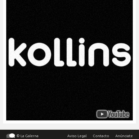
© La Galerna
Aviso Legal
Contacto
Anúnciate