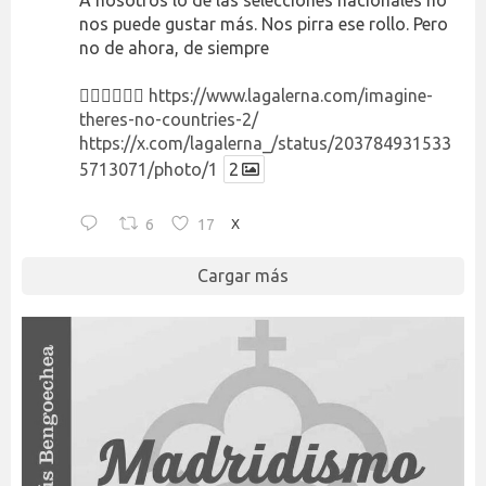
A nosotros lo de las selecciones nacionales no
nos puede gustar más. Nos pirra ese rollo. Pero
no de ahora, de siempre
👉🏻👉🏻👉🏻
https://www.lagalerna.com/imagine-
theres-no-countries-2/
https://x.com/lagalerna_/status/203784931533
5713071/photo/1
2
6
17
X
Cargar más