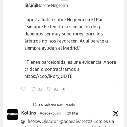
💣💣💣Barsa-Negreira
Laporta habla sobre Negreira en El País:
"Siempre he tenido la sensación de q
debemos ser muy superiores, porq los
árbitros no nos favorecen. Aquí parece q
siempre ayudan al Madrid."
"Tienen barcelonitis, es una evidencia. Ahora
critican q contratáramos a
https://t.co/lRqryjUDTE
33
92
X
La Galerna Retuiteado
Kollins
@pepekollins
·
29 Mar
@TheNewOjeador
@pepealvarezzz
Este es un