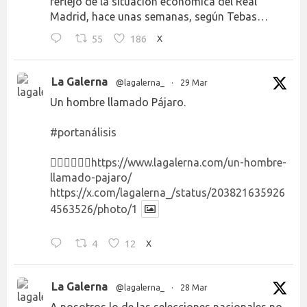
reflejo de la situación económica del Real
Madrid, hace unas semanas, según Tebas…
55
186
X
La Galerna
@lagalerna_
·
29 Mar
Un hombre llamado Pájaro.
#portanálisis
👉🏻👉🏻👉🏻
https://www.lagalerna.com/un-hombre-
llamado-pajaro/
https://x.com/lagalerna_/status/203821635926
4563526/photo/1
4
12
X
La Galerna
@lagalerna_
·
28 Mar