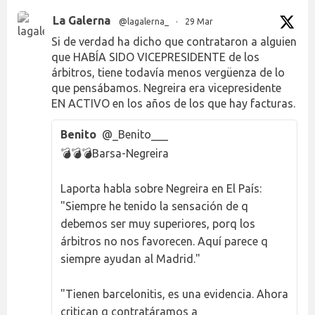
La Galerna
@lagalerna_
·
29 Mar
Si de verdad ha dicho que contrataron a alguien
que HABÍA SIDO VICEPRESIDENTE de los
árbitros, tiene todavía menos vergüenza de lo
que pensábamos. Negreira era vicepresidente
EN ACTIVO en los años de los que hay facturas.
Benito
@_Benito___
💣💣💣Barsa-Negreira
Laporta habla sobre Negreira en El País:
"Siempre he tenido la sensación de q
debemos ser muy superiores, porq los
árbitros no nos favorecen. Aquí parece q
siempre ayudan al Madrid."
"Tienen barcelonitis, es una evidencia. Ahora
critican q contratáramos a