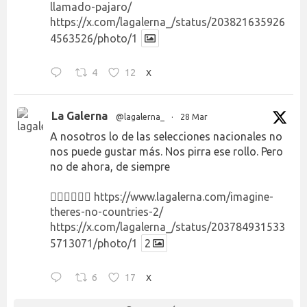
llamado-pajaro/
https://x.com/lagalerna_/status/203821635926
4563526/photo/1
4
12
X
La Galerna
@lagalerna_
·
28 Mar
A nosotros lo de las selecciones nacionales no
nos puede gustar más. Nos pirra ese rollo. Pero
no de ahora, de siempre
👉🏻👉🏻👉🏻
https://www.lagalerna.com/imagine-
theres-no-countries-2/
https://x.com/lagalerna_/status/203784931533
5713071/photo/1
2
6
17
X