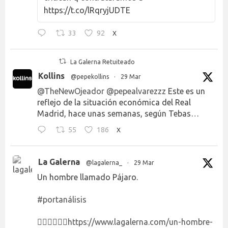
https://t.co/lRqryjUDTE
33
92
X
La Galerna Retuiteado
Kollins
@pepekollins
·
29 Mar
@TheNewOjeador
@pepealvarezzz
Este es un
reflejo de la situación económica del Real
Madrid, hace unas semanas, según Tebas…
55
186
X
La Galerna
@lagalerna_
·
29 Mar
Un hombre llamado Pájaro.
#portanálisis
👉🏻👉🏻👉🏻
https://www.lagalerna.com/un-hombre-