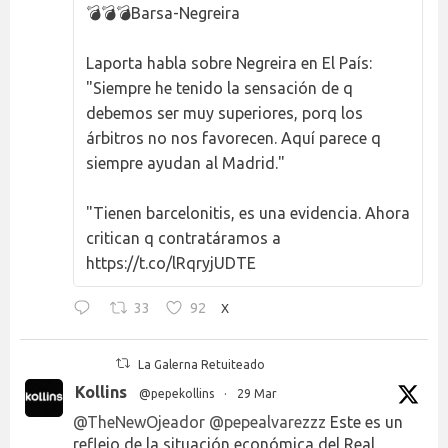
💣💣💣Barsa-Negreira
Laporta habla sobre Negreira en El País:
"Siempre he tenido la sensación de q
debemos ser muy superiores, porq los
árbitros no nos favorecen. Aquí parece q
siempre ayudan al Madrid."
"Tienen barcelonitis, es una evidencia. Ahora
critican q contratáramos a
https://t.co/lRqryjUDTE
33
92
X
La Galerna Retuiteado
Kollins
@pepekollins
·
29 Mar
@TheNewOjeador
@pepealvarezzz
Este es un
reflejo de la situación económica del Real