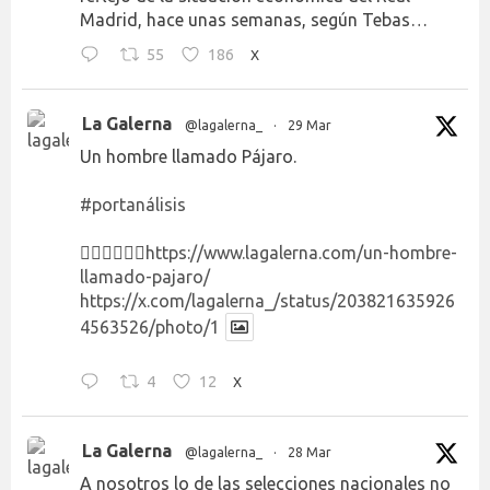
Madrid, hace unas semanas, según Tebas…
55
186
X
La Galerna
@lagalerna_
·
29 Mar
Un hombre llamado Pájaro.
#portanálisis
👉🏻👉🏻👉🏻
https://www.lagalerna.com/un-hombre-
llamado-pajaro/
https://x.com/lagalerna_/status/203821635926
4563526/photo/1
4
12
X
La Galerna
@lagalerna_
·
28 Mar
A nosotros lo de las selecciones nacionales no