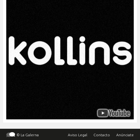
© La Galerna
Aviso Legal
Contacto
Anúnciate