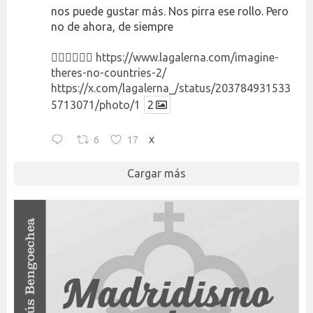
nos puede gustar más. Nos pirra ese rollo. Pero
no de ahora, de siempre
👉🏻👉🏻👉🏻
https://www.lagalerna.com/imagine-
theres-no-countries-2/
https://x.com/lagalerna_/status/203784931533
5713071/photo/1
2
6
17
X
Cargar más