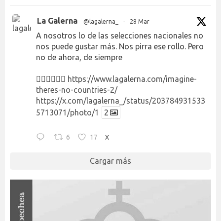
La Galerna
@lagalerna_
·
28 Mar
A nosotros lo de las selecciones nacionales no
nos puede gustar más. Nos pirra ese rollo. Pero
no de ahora, de siempre
👉🏻👉🏻👉🏻
https://www.lagalerna.com/imagine-
theres-no-countries-2/
https://x.com/lagalerna_/status/203784931533
5713071/photo/1
2
6
17
X
Cargar más