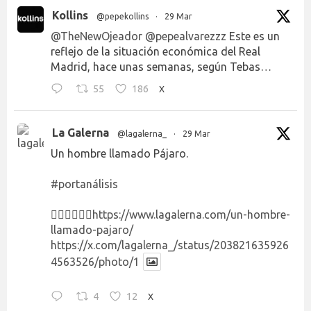
Kollins
@pepekollins
·
29 Mar
@TheNewOjeador
@pepealvarezzz
Este es un
reflejo de la situación económica del Real
Madrid, hace unas semanas, según Tebas…
55
186
X
La Galerna
@lagalerna_
·
29 Mar
Un hombre llamado Pájaro.
#portanálisis
👉🏻👉🏻👉🏻
https://www.lagalerna.com/un-hombre-
llamado-pajaro/
https://x.com/lagalerna_/status/203821635926
4563526/photo/1
4
12
X