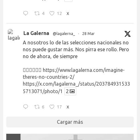
4
12
X
La Galerna
@lagalerna_
·
28 Mar
A nosotros lo de las selecciones nacionales no
nos puede gustar más. Nos pirra ese rollo. Pero
no de ahora, de siempre
👉🏻👉🏻👉🏻
https://www.lagalerna.com/imagine-
theres-no-countries-2/
https://x.com/lagalerna_/status/203784931533
5713071/photo/1
2
6
17
X
Cargar más