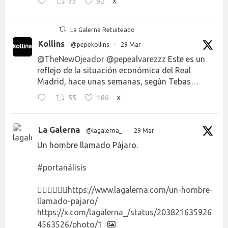
33
92
X
La Galerna Retuiteado
Kollins
@pepekollins
·
29 Mar
@TheNewOjeador
@pepealvarezzz
Este es un
reflejo de la situación económica del Real
Madrid, hace unas semanas, según Tebas…
55
186
X
La Galerna
@lagalerna_
·
29 Mar
Un hombre llamado Pájaro.
#portanálisis
👉🏻👉🏻👉🏻
https://www.lagalerna.com/un-hombre-
llamado-pajaro/
https://x.com/lagalerna_/status/203821635926
4563526/photo/1