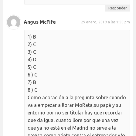
Responder
Angus McFife
29 enero, 2019 a las 1:50 pm
1) B
2) C
3) C
4) D
5) C
6 ) C
7) B
8 ) C
Como acotación a la pregunta sobre cuando
va a empezar a llorar MoRata,su papá y su
entorno por no ser titular hay que recordar
que da igual cuanto llore por que una vez
que ya no está en el Madrid no sirve a la
prensa como ariete contra el entrenador y/o