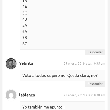
1B
2A
3C
4B
5A
6A
7B
8C
Responder
Yebrita
29 enero, 2019 a las 10:35 am
Voto a todas si, pero no. Queda claro, no?
Responder
lablanco
29 enero, 2019 a las 10:48 am
Yo también me apunto!!