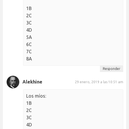
1B
2C
3C
4D
5A
6C
7C
8A
Responder
Alekhine
29 enero, 2019 a las 10:51 am
Los míos:
1B
2C
3C
4D