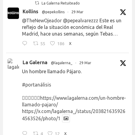
La Galerna Retuiteado
Kollins
@pepekollins
·
29 Mar
@TheNewOjeador
@pepealvarezzz
Este es un
reflejo de la situación económica del Real
Madrid, hace unas semanas, según Tebas…
55
186
X
La Galerna
@lagalerna_
·
29 Mar
Un hombre llamado Pájaro.
#portanálisis
👉🏻👉🏻👉🏻
https://www.lagalerna.com/un-hombre-
llamado-pajaro/
https://x.com/lagalerna_/status/203821635926
4563526/photo/1
4
12
X