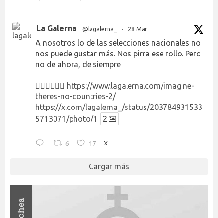
La Galerna
@lagalerna_
·
28 Mar
A nosotros lo de las selecciones nacionales no
nos puede gustar más. Nos pirra ese rollo. Pero
no de ahora, de siempre
👉🏻👉🏻👉🏻
https://www.lagalerna.com/imagine-
theres-no-countries-2/
https://x.com/lagalerna_/status/203784931533
5713071/photo/1
2
6
17
X
Cargar más