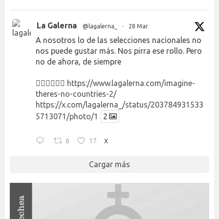
La Galerna
@lagalerna_
·
28 Mar
A nosotros lo de las selecciones nacionales no
nos puede gustar más. Nos pirra ese rollo. Pero
no de ahora, de siempre
👉🏻👉🏻👉🏻
https://www.lagalerna.com/imagine-
theres-no-countries-2/
https://x.com/lagalerna_/status/203784931533
5713071/photo/1
2
6
17
X
Cargar más