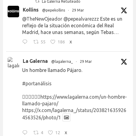
La Galerna Retuiteado
Kollins
@pepekollins
·
29 Mar
@TheNewOjeador
@pepealvarezzz
Este es un
reflejo de la situación económica del Real
Madrid, hace unas semanas, según Tebas…
55
186
X
La Galerna
@lagalerna_
·
29 Mar
Un hombre llamado Pájaro.
#portanálisis
👉🏻👉🏻👉🏻
https://www.lagalerna.com/un-hombre-
llamado-pajaro/
https://x.com/lagalerna_/status/203821635926
4563526/photo/1
4
12
X