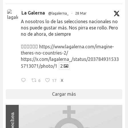
La Galerna
@lagalerna_
·
28 Mar
A nosotros lo de las selecciones nacionales no
nos puede gustar más. Nos pirra ese rollo. Pero
no de ahora, de siempre
👉🏻👉🏻👉🏻
https://www.lagalerna.com/imagine-
theres-no-countries-2/
https://x.com/lagalerna_/status/203784931533
5713071/photo/1
2
6
17
X
Cargar más