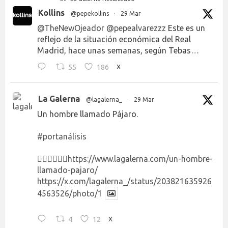
Kollins
@pepekollins
·
29 Mar
@TheNewOjeador
@pepealvarezzz
Este es un
reflejo de la situación económica del Real
Madrid, hace unas semanas, según Tebas…
55
186
X
La Galerna
@lagalerna_
·
29 Mar
Un hombre llamado Pájaro.
#portanálisis
👉🏻👉🏻👉🏻
https://www.lagalerna.com/un-hombre-
llamado-pajaro/
https://x.com/lagalerna_/status/203821635926
4563526/photo/1
4
12
X