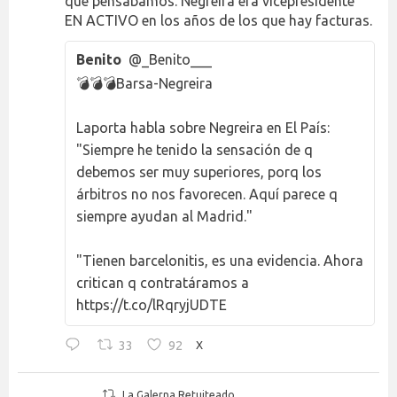
que pensábamos. Negreira era vicepresidente
EN ACTIVO en los años de los que hay facturas.
Benito
@_Benito___
💣💣💣Barsa-Negreira
Laporta habla sobre Negreira en El País:
"Siempre he tenido la sensación de q
debemos ser muy superiores, porq los
árbitros no nos favorecen. Aquí parece q
siempre ayudan al Madrid."
"Tienen barcelonitis, es una evidencia. Ahora
critican q contratáramos a
https://t.co/lRqryjUDTE
33
92
X
La Galerna Retuiteado