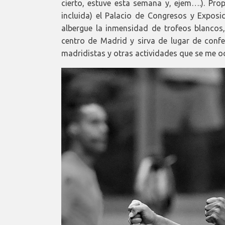
cierto, estuve esta semana y, ejem….). Pr
incluida) el Palacio de Congresos y Exposi
albergue la inmensidad de trofeos blancos,
centro de Madrid y sirva de lugar de confer
madridistas y otras actividades que se me o