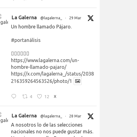
La Galerna
@lagalerna_
·
29 Mar
Un hombre llamado Pájaro.
#portanálisis
👉🏻👉🏻👉🏻
https://www.lagalerna.com/un-
hombre-llamado-pajaro/
https://x.com/lagalerna_/status/2038
216359264563526/photo/1
4
12
X
La Galerna
@lagalerna_
·
28 Mar
A nosotros lo de las selecciones
nacionales no nos puede gustar más.