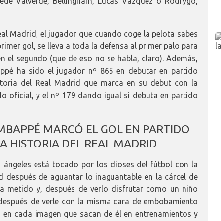
 Fede Valverde, Bellingham, Lucas Vázquez o Rodrygo,
Real Madrid, el jugador que cuando coge la pelota sabes
primer gol, se lleva a toda la defensa al primer palo para
n el segundo (que de eso no se habla, claro). Además,
ppé ha sido el jugador nº 865 en debutar en partido
istoria del Real Madrid que marca en su debut con la
o oficial, y el nº 179 dando igual si debuta en partido
 MBAPPÉ MARCÓ EL GOL EN PARTIDO
 LA HISTORIA DEL REAL MADRID
 ángeles está tocado por los dioses del fútbol con la
d después de aguantar lo inaguantable en la cárcel de
ba metido y, después de verlo disfrutar como un niño
 después de verle con la misma cara de embobamiento
a en cada imagen que sacan de él en entrenamientos y