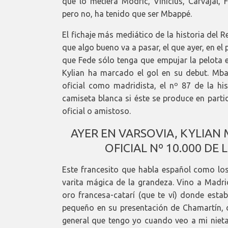
que lo metiera Modric, Vinicius, Carvajal,
pero no, ha tenido que ser Mbappé.
El fichaje más mediático de la historia del 
que algo bueno va a pasar, el que ayer, en el 
que Fede sólo tenga que empujar la pelota e
Kylian ha marcado el gol en su debut. Mba
oficial como madridista, el nº 87 de la h
camiseta blanca si éste se produce en partid
oficial o amistoso.
AYER EN VARSOVIA, KYLIAN
OFICIAL Nº 10.000 DE
Este francesito que habla español como los
varita mágica de la grandeza. Vino a Madri
oro francesa-catarí (que te ví) donde esta
pequeño en su presentación de Chamartín,
general que tengo yo cuando veo a mi niet