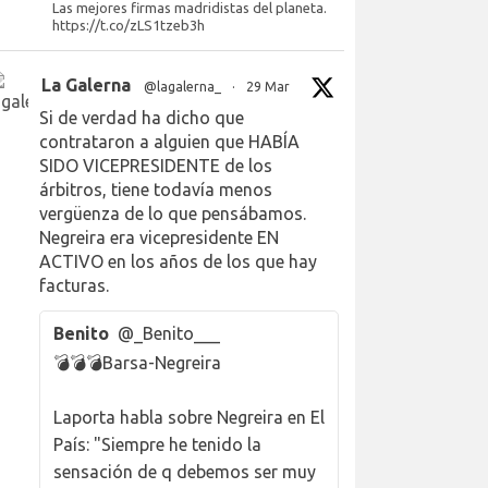
Las mejores firmas madridistas del planeta.
https://t.co/zLS1tzeb3h
La Galerna
@lagalerna_
·
29 Mar
Si de verdad ha dicho que
contrataron a alguien que HABÍA
SIDO VICEPRESIDENTE de los
árbitros, tiene todavía menos
vergüenza de lo que pensábamos.
Negreira era vicepresidente EN
ACTIVO en los años de los que hay
facturas.
Benito
@_Benito___
💣💣💣Barsa-Negreira
Laporta habla sobre Negreira en El
País: "Siempre he tenido la
sensación de q debemos ser muy