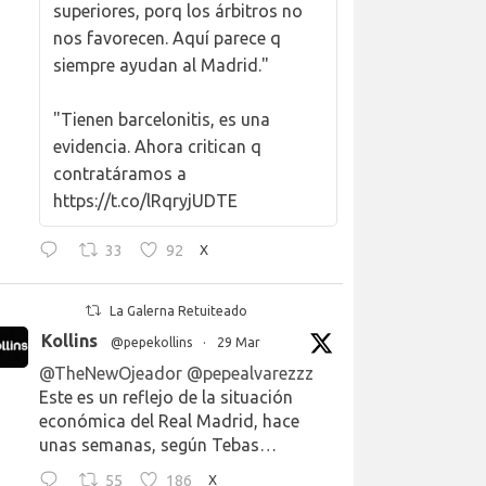
superiores, porq los árbitros no
nos favorecen. Aquí parece q
siempre ayudan al Madrid."
"Tienen barcelonitis, es una
evidencia. Ahora critican q
contratáramos a
https://t.co/lRqryjUDTE
33
92
X
La Galerna Retuiteado
Kollins
@pepekollins
·
29 Mar
@TheNewOjeador
@pepealvarezzz
Este es un reflejo de la situación
económica del Real Madrid, hace
unas semanas, según Tebas…
55
186
X