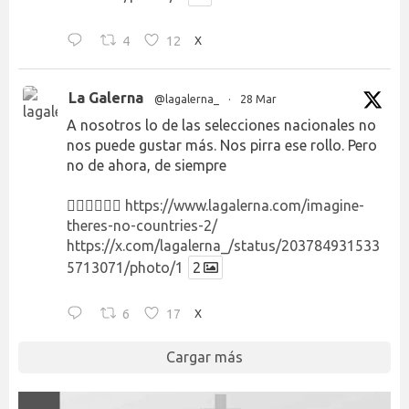
4
12
X
La Galerna
@lagalerna_
·
28 Mar
A nosotros lo de las selecciones nacionales no
nos puede gustar más. Nos pirra ese rollo. Pero
no de ahora, de siempre
👉🏻👉🏻👉🏻
https://www.lagalerna.com/imagine-
theres-no-countries-2/
https://x.com/lagalerna_/status/203784931533
5713071/photo/1
2
6
17
X
Cargar más