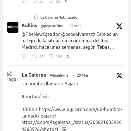
33
92
X
La Galerna Retuiteado
Kollins
@pepekollins
·
29 Mar
@TheNewOjeador
@pepealvarezzz
Este es un
reflejo de la situación económica del Real
Madrid, hace unas semanas, según Tebas…
55
186
X
La Galerna
@lagalerna_
·
29 Mar
Un hombre llamado Pájaro.
#portanálisis
👉🏻👉🏻👉🏻
https://www.lagalerna.com/un-hombre-
llamado-pajaro/
https://x.com/lagalerna_/status/203821635926
4563526/photo/1