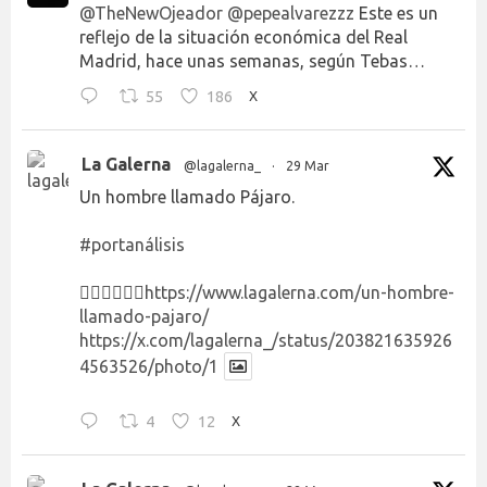
@TheNewOjeador
@pepealvarezzz
Este es un
reflejo de la situación económica del Real
Madrid, hace unas semanas, según Tebas…
55
186
X
La Galerna
@lagalerna_
·
29 Mar
Un hombre llamado Pájaro.
#portanálisis
👉🏻👉🏻👉🏻
https://www.lagalerna.com/un-hombre-
llamado-pajaro/
https://x.com/lagalerna_/status/203821635926
4563526/photo/1
4
12
X