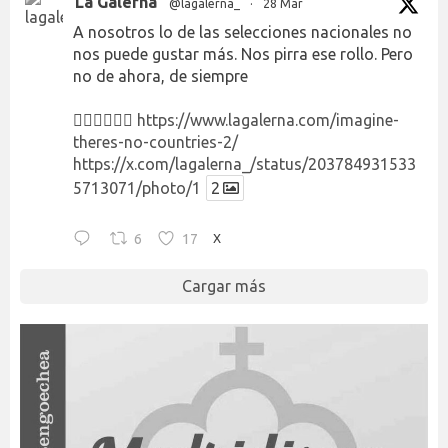
La Galerna
@lagalerna_
·
28 Mar
A nosotros lo de las selecciones nacionales no
nos puede gustar más. Nos pirra ese rollo. Pero
no de ahora, de siempre
👉🏻👉🏻👉🏻
https://www.lagalerna.com/imagine-
theres-no-countries-2/
https://x.com/lagalerna_/status/203784931533
5713071/photo/1
2
6
17
X
Cargar más