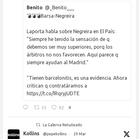
Benito
@_Benito___
💣💣💣Barsa-Negreira
Laporta habla sobre Negreira en El País:
"Siempre he tenido la sensación de q
debemos ser muy superiores, porq los
árbitros no nos favorecen. Aquí parece q
siempre ayudan al Madrid."
"Tienen barcelonitis, es una evidencia. Ahora
critican q contratáramos a
https://t.co/lRqryjUDTE
33
92
X
La Galerna Retuiteado
Kollins
@pepekollins
·
29 Mar