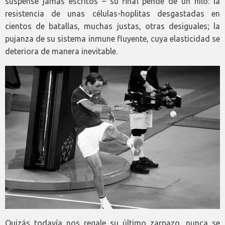
suspense jamás escritos – su final pende de un hilo: la
resistencia de unas células-hoplitas desgastadas en
cientos de batallas, muchas justas, otras desiguales; la
pujanza de su sistema inmune fluyente, cuya elasticidad se
deteriora de manera inevitable.
Quizás todavía nos regale su último zarpazo, nunca se