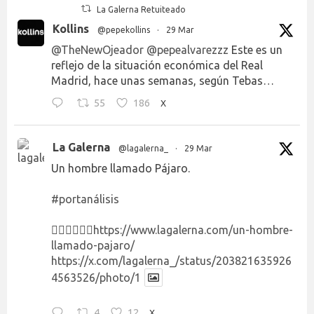
La Galerna Retuiteado
Kollins
@pepekollins
·
29 Mar
@TheNewOjeador
@pepealvarezzz
Este es un
reflejo de la situación económica del Real
Madrid, hace unas semanas, según Tebas…
55
186
X
La Galerna
@lagalerna_
·
29 Mar
Un hombre llamado Pájaro.
#portanálisis
👉🏻👉🏻👉🏻
https://www.lagalerna.com/un-hombre-
llamado-pajaro/
https://x.com/lagalerna_/status/203821635926
4563526/photo/1
4
12
X