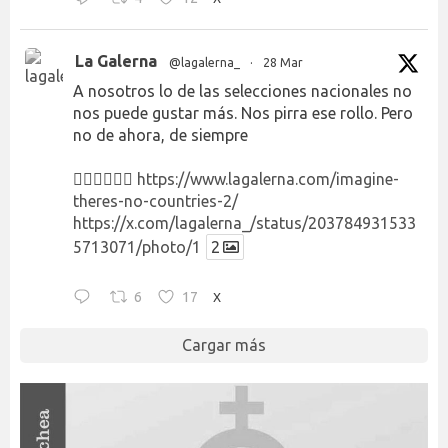
La Galerna
@lagalerna_
·
28 Mar
A nosotros lo de las selecciones nacionales no
nos puede gustar más. Nos pirra ese rollo. Pero
no de ahora, de siempre
👉🏻👉🏻👉🏻
https://www.lagalerna.com/imagine-
theres-no-countries-2/
https://x.com/lagalerna_/status/203784931533
5713071/photo/1
2
6
17
X
Cargar más